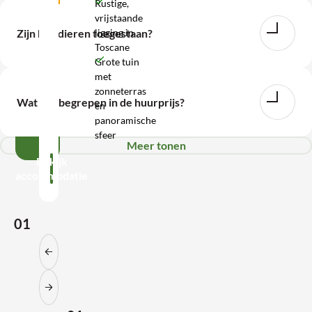
Rustige,
vrijstaande
WhatsApp
ligging in
Zijn huisdieren toegestaan?
Toscane
Wij
Grote tuin
met
zijn
zonneterras
bereikbaar
Wat is inbegrepen in de huurprijs?
en
tot
panoramische
17:00
sfeer
Meer tonen
Bekijk
accommodatie
01
Vorige slide
Volgende slide