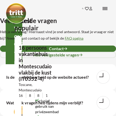
Ga direct naar de inhoud
Search
Ga naar favorieten
Inloggen bij mij
Terug naar de startpagina
Veelgestelde vragen
Meest
populair
Vragen
Heb je een vraag? Hiernaast vind je snel antwoord. Staat je vraag er niet
over
bij? Neem gerust contact op of bekijk de
FAQ pagina
deze
16 persoons
Contact
accommodatie?
vakantiehuis
Alle veelgestelde vragen
in
Neem
Montescudaio
contact
vlakbij de kust
Is de beschikbaarheid op de website actueel?
(IT0352-4)
met
Toscane,
ons
Montescudaio
op!
16
8
8
1
Exclusief
Wat als ik vragen heb tijdens mijn verblijf?
gebruik van
Contact
privézwembad
opnemen