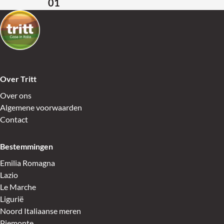
01
Terug naar de startpagina
Over Tritt
Over ons
Algemene voorwaarden
Contact
Bestemmingen
Emilia Romagna
Lazio
Le Marche
Ligurië
Noord Italiaanse meren
Piemonte