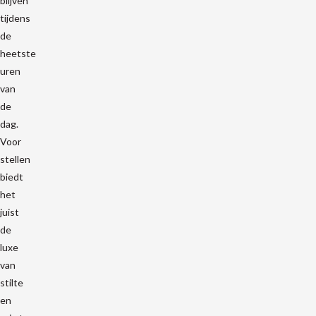
blijven
tijdens
de
heetste
uren
van
de
dag.
Voor
stellen
biedt
het
juist
de
luxe
van
stilte
en