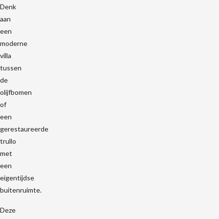
Denk
aan
een
moderne
villa
tussen
de
olijfbomen
of
een
gerestaureerde
trullo
met
een
eigentijdse
buitenruimte.
Deze