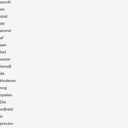
wordt
en
sluit
de
avond
af
aan
het
water
terwijl
de
kinderen
nog
spelen.
Die
vrijheid
is
precies