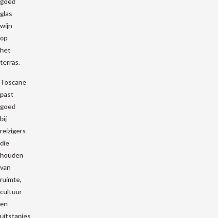
goed
glas
wijn
op
het
terras.
Toscane
past
goed
bij
reizigers
die
houden
van
ruimte,
cultuur
en
uitstapjes