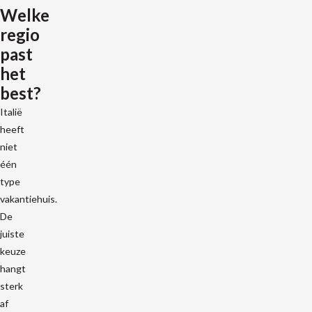
Welke
regio
past
het
best?
Italië
heeft
niet
één
type
vakantiehuis.
De
juiste
keuze
hangt
sterk
af