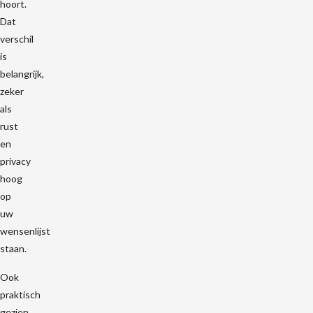
hoort.
Dat
verschil
is
belangrijk,
zeker
als
rust
en
privacy
hoog
op
uw
wensenlijst
staan.
Ook
praktisch
gezien