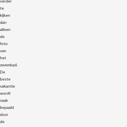
verder
te
kijken
dan
alleen
de
foto
van
het
zwembad.
De
beste
vakantie
wordt
vaak
bepaald
door
de