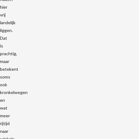
hier
vrij
landelijk
liggen.
Dat
is
prachtig,
maar
betekent
soms
ook
kronkelwegen
en
wat
meer
rijtijd
naar
winkels