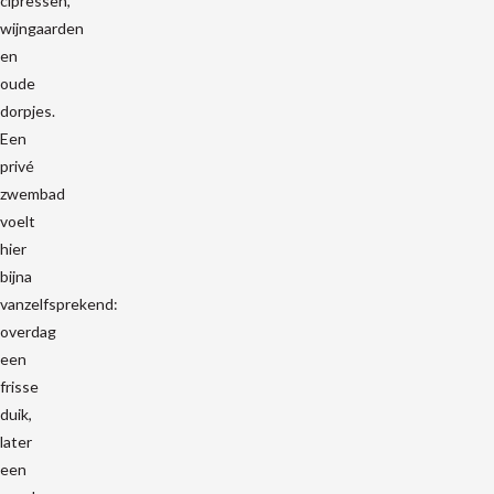
cipressen,
wijngaarden
en
oude
dorpjes.
Een
privé
zwembad
voelt
hier
bijna
vanzelfsprekend:
overdag
een
frisse
duik,
later
een