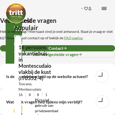
Ga direct naar de inhoud
Search
Ga naar favorieten
Inloggen bij mij
Terug naar de startpagina
Veelgestelde vragen
Meest
populair
Vragen
Heb je een vraag? Hiernaast vind je snel antwoord. Staat je vraag er niet
over
bij? Neem gerust contact op of bekijk de
FAQ pagina
deze
16 persoons
Contact
accommodatie?
vakantiehuis
Alle veelgestelde vragen
in
Neem
Montescudaio
contact
vlakbij de kust
Is de beschikbaarheid op de website actueel?
(IT0352-4)
met
Toscane,
ons
Montescudaio
op!
16
8
8
1
Exclusief
Wat als ik vragen heb tijdens mijn verblijf?
gebruik van
Contact
privézwembad
opnemen