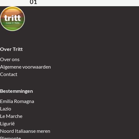
01
Terug naar de startpagina
Over Tritt
Over ons
Algemene voorwaarden
Contact
Bestemmingen
Emilia Romagna
Lazio
Le Marche
Ligurië
Noord Italiaanse meren
Piemonte