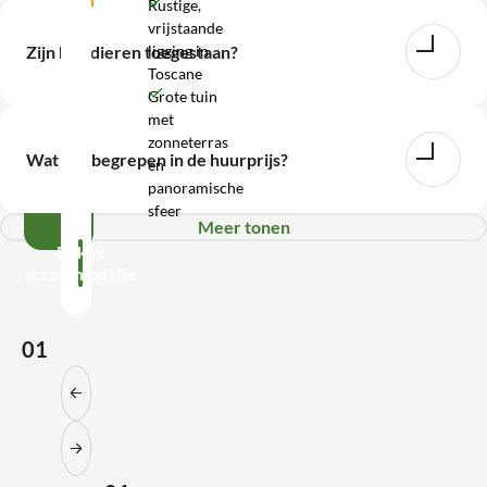
Rustige,
vrijstaande
WhatsApp
ligging in
Zijn huisdieren toegestaan?
Toscane
Wij
Grote tuin
met
zijn
zonneterras
bereikbaar
Wat is inbegrepen in de huurprijs?
en
tot
panoramische
17:00
sfeer
Meer tonen
Bekijk
accommodatie
01
Vorige slide
Volgende slide