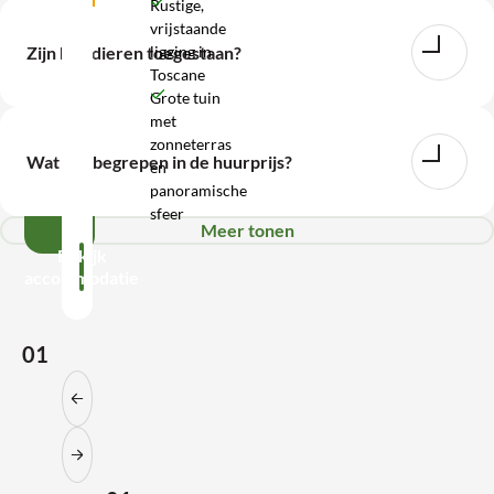
Rustige,
vrijstaande
WhatsApp
ligging in
Zijn huisdieren toegestaan?
Toscane
Wij
Grote tuin
met
zijn
zonneterras
bereikbaar
Wat is inbegrepen in de huurprijs?
en
tot
panoramische
17:00
sfeer
Meer tonen
Bekijk
accommodatie
01
Vorige slide
Volgende slide