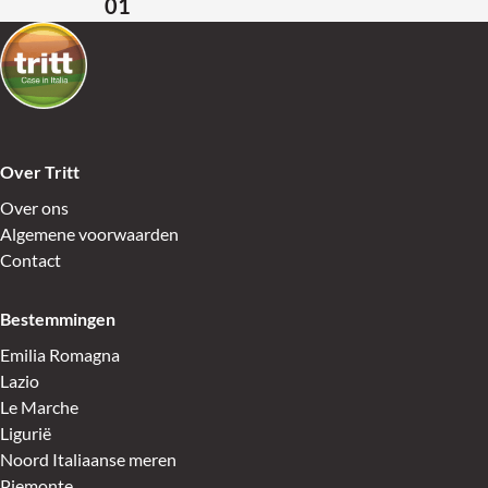
01
Terug naar de startpagina
Over Tritt
Over ons
Algemene voorwaarden
Contact
Bestemmingen
Emilia Romagna
Lazio
Le Marche
Ligurië
Noord Italiaanse meren
Piemonte