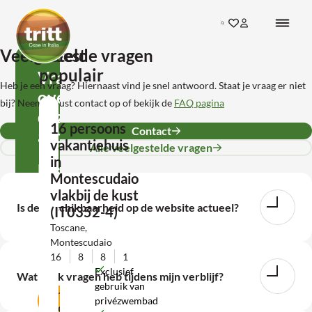
Ga direct naar de inhoud
Search
Ga naar favorieten
Inloggen bij mij
Terug naar de startpagina
Veelgestelde vragen
Meest
populair
Vragen
Heb je een vraag? Hiernaast vind je snel antwoord. Staat je vraag er niet
over
bij? Neem gerust contact op of bekijk de
FAQ pagina
deze
16 persoons
Contact
accommodatie?
vakantiehuis
Alle veelgestelde vragen
in
Neem
Montescudaio
contact
vlakbij de kust
Is de beschikbaarheid op de website actueel?
(IT0352-4)
met
Toscane,
ons
Montescudaio
op!
16
8
8
1
Exclusief
Wat als ik vragen heb tijdens mijn verblijf?
gebruik van
Contact
privézwembad
opnemen