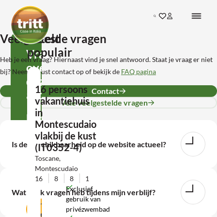
Ga direct naar de inhoud
Search
Ga naar favorieten
Inloggen bij mij
Terug naar de startpagina
Veelgestelde vragen
Meest
populair
Vragen
Heb je een vraag? Hiernaast vind je snel antwoord. Staat je vraag er niet
over
bij? Neem gerust contact op of bekijk de
FAQ pagina
deze
16 persoons
Contact
accommodatie?
vakantiehuis
Alle veelgestelde vragen
in
Neem
Montescudaio
contact
vlakbij de kust
Is de beschikbaarheid op de website actueel?
(IT0352-4)
met
Toscane,
ons
Montescudaio
op!
16
8
8
1
Exclusief
Wat als ik vragen heb tijdens mijn verblijf?
gebruik van
Contact
privézwembad
opnemen