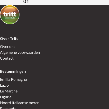
01
Terug naar de startpagina
Over Tritt
Over ons
Algemene voorwaarden
Contact
Bestemmingen
Emilia Romagna
Lazio
Le Marche
Ligurië
Noord Italiaanse meren
Piemonte