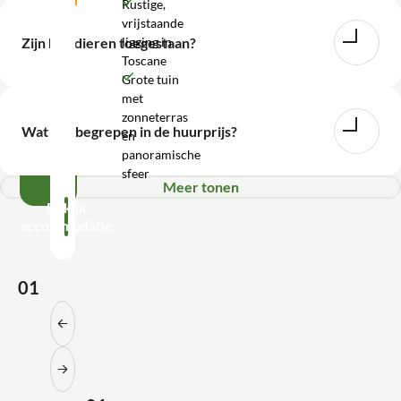
Rustige,
vrijstaande
WhatsApp
ligging in
Zijn huisdieren toegestaan?
Toscane
Wij
Grote tuin
met
zijn
zonneterras
bereikbaar
Wat is inbegrepen in de huurprijs?
en
tot
panoramische
17:00
sfeer
Meer tonen
Bekijk
accommodatie
01
Vorige slide
Volgende slide