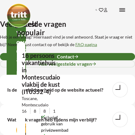
Ga direct naar de inhoud
Search
Ga naar favorieten
Inloggen bij mij
Terug naar de startpagina
Veelgestelde vragen
Meest
populair
Vragen
Heb je een vraag? Hiernaast vind je snel antwoord. Staat je vraag er niet
over
bij? Neem gerust contact op of bekijk de
FAQ pagina
deze
16 persoons
Contact
accommodatie?
vakantiehuis
Alle veelgestelde vragen
in
Neem
Montescudaio
contact
vlakbij de kust
Is de beschikbaarheid op de website actueel?
(IT0352-4)
met
Toscane,
ons
Montescudaio
op!
16
8
8
1
Exclusief
Wat als ik vragen heb tijdens mijn verblijf?
gebruik van
Contact
privézwembad
opnemen