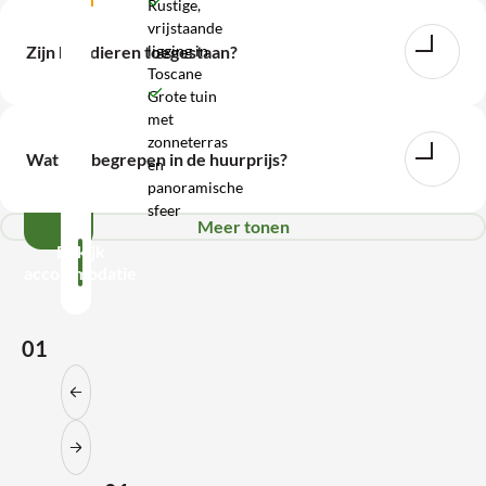
Rustige,
vrijstaande
WhatsApp
ligging in
Zijn huisdieren toegestaan?
Toscane
Wij
Grote tuin
met
zijn
zonneterras
bereikbaar
Wat is inbegrepen in de huurprijs?
en
tot
panoramische
17:00
sfeer
Meer tonen
Bekijk
accommodatie
01
Vorige slide
Volgende slide