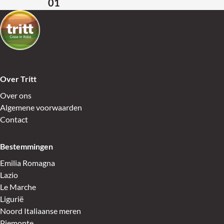
01
Terug naar de startpagina
Over Tritt
Over ons
Algemene voorwaarden
Contact
Bestemmingen
Emilia Romagna
Lazio
Le Marche
Ligurië
Noord Italiaanse meren
Piemonte