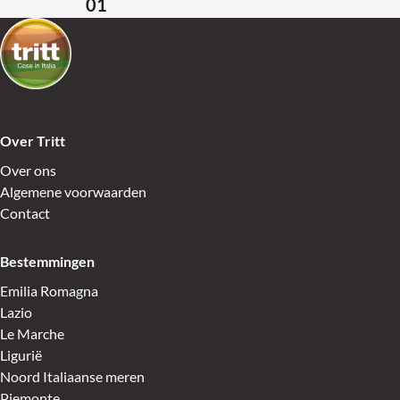
01
Terug naar de startpagina
Over Tritt
Over ons
Algemene voorwaarden
Contact
Bestemmingen
Emilia Romagna
Lazio
Le Marche
Ligurië
Noord Italiaanse meren
Piemonte