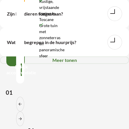
Rustige,
vrijstaande
WhatsApp
ligging in
Zijn huisdieren toegestaan?
Toscane
Wij
Grote tuin
met
zijn
zonneterras
bereikbaar
Wat is inbegrepen in de huurprijs?
en
tot
panoramische
17:00
sfeer
Meer tonen
Bekijk
accommodatie
01
Vorige slide
Volgende slide