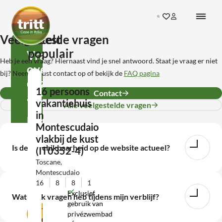
Ga direct naar de inhoud
Search
Ga naar favorieten
Inloggen bij mij
Terug naar de startpagina
Veelgestelde vragen
Meest
populair
Vragen
Heb je een vraag? Hiernaast vind je snel antwoord. Staat je vraag er niet
over
bij? Neem gerust contact op of bekijk de
FAQ pagina
deze
16 persoons
Contact
accommodatie?
vakantiehuis
Alle veelgestelde vragen
in
Neem
Montescudaio
contact
vlakbij de kust
Is de beschikbaarheid op de website actueel?
(IT0352-4)
met
Toscane,
ons
Montescudaio
op!
16
8
8
1
Exclusief
Wat als ik vragen heb tijdens mijn verblijf?
gebruik van
Contact
privézwembad
opnemen