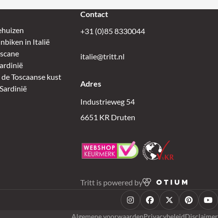
Contact
ehuizen
+31 (0)85 8330044
biken in Italië
oscane
italie@tritt.nl
ardinië
 de Toscaanse kust
Adres
Sardinië
Industrieweg 54
6651 KR Druten
Tritt is powered by
Instagram
Facebook
X
Pinteres
Yo
Algemene voorwaarden
Privacybeleid
Disclaimer