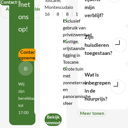
Toscane,
Contact
met
mijn
Montescudaio
specialist
Alle veelgestelde
16
8
8
1
vragen
verblijf?
ons
met
Exclusief
laagste
op!
gebruik van
prijs
privézwembad
Zijn
garantie
Rustige,
huisdieren
vrijstaande
Aanbod
Contact
toegestaan?
ligging in
opnemen
op
Toscane
maat
Grote tuin
WhatsApp
Wat is
met
inbegrepen
zonneterras
Wij
en
in de
zijn
panoramische
huurprijs?
bereikbaar
sfeer
tot
17:00
Meer tonen
Bekijk
accommodatie