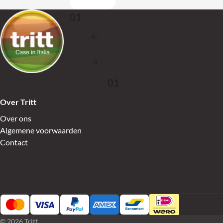
Terug naar de startpagina
01
Vorige slide
Volgende slide
01
Over Tritt
Over ons
Algemene voorwaarden
Contact
© 2026 Tritt