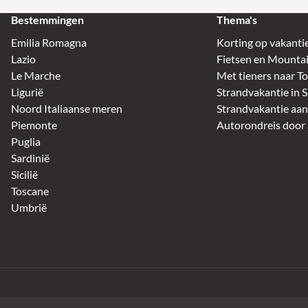
Bestemmingen
Thema's
Emilia Romagna
Korting op vakanti
Lazio
Fietsen en Mountain
Le Marche
Met tieners naar T
Ligurië
Strandvakantie in S
Noord Italiaanse meren
Strandvakantie aan
Piemonte
Autorondreis door 
Puglia
Sardinië
Sicilië
Toscane
Umbrië