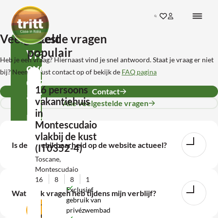
Ga direct naar de inhoud
Search
Ga naar favorieten
Inloggen bij mij
Terug naar de startpagina
Veelgestelde vragen
Meest
populair
Vragen
Heb je een vraag? Hiernaast vind je snel antwoord. Staat je vraag er niet
over
bij? Neem gerust contact op of bekijk de
FAQ pagina
deze
16 persoons
Contact
accommodatie?
vakantiehuis
Alle veelgestelde vragen
in
Neem
Montescudaio
contact
vlakbij de kust
Is de beschikbaarheid op de website actueel?
(IT0352-4)
met
Toscane,
ons
Montescudaio
op!
16
8
8
1
Exclusief
Wat als ik vragen heb tijdens mijn verblijf?
gebruik van
Contact
privézwembad
opnemen