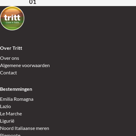
01
Terug naar de startpagina
Over Tritt
Over ons
Algemene voorwaarden
Contact
Bestemmingen
Emilia Romagna
Lazio
Le Marche
Ligurië
Noord Italiaanse meren
Piemonte