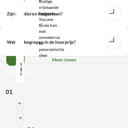
Rustige,
vrijstaande
WhatsApp
ligging in
Zijn huisdieren toegestaan?
Toscane
Wij
Grote tuin
met
zijn
zonneterras
bereikbaar
Wat is inbegrepen in de huurprijs?
en
tot
panoramische
17:00
sfeer
Meer tonen
Bekijk
accommodatie
01
Vorige slide
Volgende slide