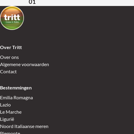
01
Terug naar de startpagina
Over Tritt
Over ons
Algemene voorwaarden
Contact
Bestemmingen
Emilia Romagna
Lazio
Le Marche
Ligurië
Noord Italiaanse meren
Piemonte