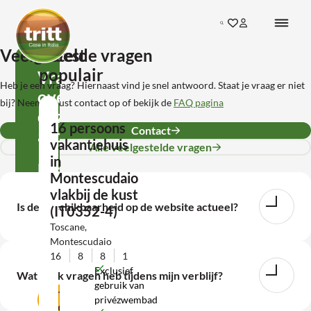
Ga direct naar de inhoud
Search
Ga naar favorieten
Inloggen bij mij
Terug naar de startpagina
Veelgestelde vragen
Meest
populair
Vragen
Heb je een vraag? Hiernaast vind je snel antwoord. Staat je vraag er niet
over
bij? Neem gerust contact op of bekijk de
FAQ pagina
deze
16 persoons
Contact
accommodatie?
vakantiehuis
Alle veelgestelde vragen
in
Neem
Montescudaio
contact
vlakbij de kust
Is de beschikbaarheid op de website actueel?
(IT0352-4)
met
Toscane,
ons
Montescudaio
op!
16
8
8
1
Exclusief
Wat als ik vragen heb tijdens mijn verblijf?
gebruik van
Contact
privézwembad
opnemen