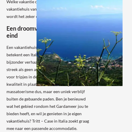
Welke vakantie ook bij jou past, als je in een
vakantiehuis van Tritt – Case in Italia logeert,
wordt het zeker een succes.
Een droomvakantie van begin tot
eind
Een vakantiehuis huren bij Tritt – Case in Italia,
betekent een Italiaans vakantiehuis met een
bijzonder verhaal. Onze specialisten kennen de
streek als geen ander en hebben de leukste tips
voor tripjes in de omgeving. Wij gaan voor
kwaliteit in plaats van kwantiteit: geen
massatoerisme dus, maar een uniek verblijf
buiten de gebaande paden. Ben je benieuwd
wat het gebied rondom het Gardameer jou te
bieden heeft, en wil je genieten in je eigen
vakantiehuis? Tritt – Case in Italia zoekt graag
mee naar een passende accommodatie.