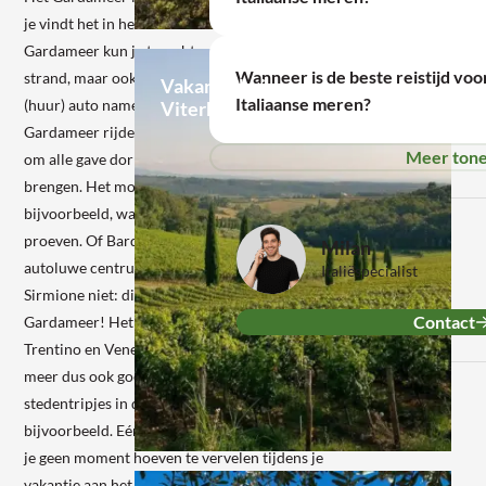
je vindt het in het noorden van het land. Bij het
Lees
Gardameer kun je terecht voor zon, zee en
meer
Wanneer is de beste reistijd vo
strand, maar ook voor avontuur. Je kunt met je
Vakantiehuis
Italiaanse meren?
(huur) auto namelijk in vijf uur rond het hele
Viterbo
Gardameer rijden – en er tijd aan vastplakken
Meer ton
om alle gave dorpjes en steden een bezoek
brengen. Het mooie Limone sul Garda
bijvoorbeeld, waar je het echte Italië kan
proeven. Of Bardolino, waar je uren door het
Milan
autoluwe centrum kan slenteren. Vergeet ook
Italiëspecialist
Sirmione niet: dit stadje ligt midden in het
Contact
Gardameer! Het Gardameer ligt in Lombardije,
Trentino en Veneto – je kunt je vakantie bij het
meer dus ook goed combineren met andere
stedentripjes in deze streken, naar Venetië,
bijvoorbeeld. Eén ding staat buiten kijf: je zult
je geen moment hoeven te vervelen tijdens je
Lees
meer
vakantie aan het Gardameer!