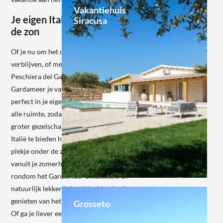
Vakantiehuis
Je eigen Italiaanse plekje onder
Siracusa
de zon
Of je nu om het oostelijke Lazise gaat
verblijven, of meer voelt voor het gezellige
Peschiera del Garda: als je rondom het
Gardameer je vakantie gaat vieren, kan dat
perfect in je eigen vakantiehuis. Daar heb je
alle ruimte, zodat je met een klein maar ook een
groter gezelschap kunt genieten van alles wat
Italië te bieden heeft. Zo heb je echt je eigen
plekje onder de zon – letterlijk – en kun je
vanuit je zomerhuisje alle mooie plekken
rondom het Gardameer ontdekken. Of
Lees
natuurlijk lekker je handdoekje uitrollen, en
meer
genieten van het heerlijke klimaat op deze plek.
Grosseto
Of ga je liever een stoere watersport doen?