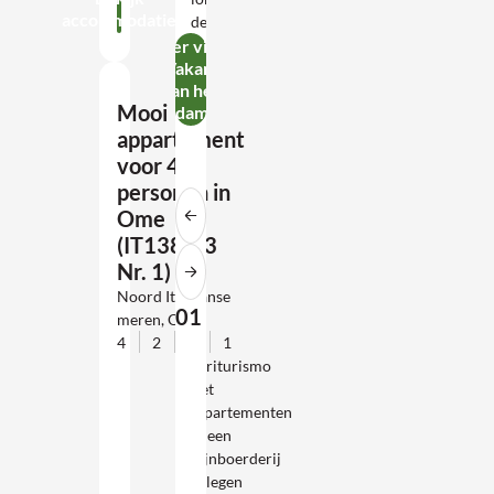
accommodatie
de natuur
Meer villa's
in Vakantie
aan het
Mooi
Gardameer
appartement
voor 4
personen in
Ome
(IT1389-3
Nr. 1)
Noord Italiaanse
01
meren, Ome
4
2
1
1
03
Agriturismo
met
appartementen
en een
wijnboerderij
Gelegen