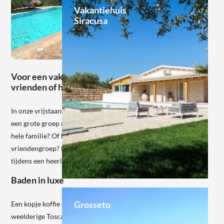
Vakantiehuis
Siracusa
Voor een vakantie met een groep
vrienden of het hele gezin
In onze vrijstaande villa’s is genoeg ruimte voor
een grote groep mensen. Wil je op pad met je
hele familie? Of heb je iets te vieren met je
vriendengroep? Dat kan bijna niet beter dan
tijdens een heerlijke vakantie in Florence.
Baden in luxe
Lees
meer
Grosseto
Een kopje koffie drinken met uitzicht op
weelderige Toscaanse heuvels, een