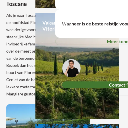
Toscane
Lees
Als je naar Toscane gaat, ga je natuurlijk naar
meer
Vakantiehuis
de hoofdstad Florence. Ontdek bijvoorbeeld de
Wanneer is de beste reistijd voo
Viterbo
weelderige voormalige verblijven van de
steenrijke Medici, die je kent als de meest
Meer ton
invloedrijke familie van de stad. Zij beschikken
over de meest prachtige kunstwerken, zoals die
van de beroemde Rubens. Meer zin in natuur?
Milan
Bezoek dan het mooiste stukje natuur in de
Italiëspecialist
buurt van Florence: het bos van Vallombrosa.
Geniet van de heerlijke wijnen van de streek,
Contact
lekkere zoete toetjes en lekkere pasta.
Mangiare gustoso!
Lees
meer