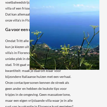
voetbalwedstrijdje in de grote tuin bij je eigen
villa of een frisse duik in een privézwembad?
Dat kan allemaal tijdens een verblijf in één van
onze villa’s in Florence. Je kunt baden in luxe!
Ga voor een uniek vakantieverblijf
Omdat Tritt alle mooie plekjes in Toscane kent,
kun je kiezen uit een exclusief aanbod van
villa’s in Florence. Zo vier jij je vakantie op een
unieke plek in de prachtige omgeving van de
stad. Tritt gaat voor kwaliteit in plaats van
kwantiteit: maak je daarom klaar voor
bijzondere Italiaanse huizen met een verhaal.
Onze contactpersonen kennen de streek als
geen ander en hebben de leukste tips voor
tripjes in de omgeving. Geen massatoerisme,
maar een eigen vrijstaande villa waar je in alle
rust van je vakantie in Florence kunt genieten?