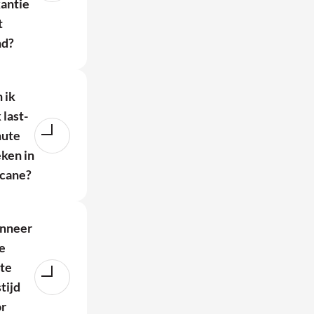
antie
t
nd?
 ik
 last-
nute
ken in
cane?
nneer
de
te
stijd
r