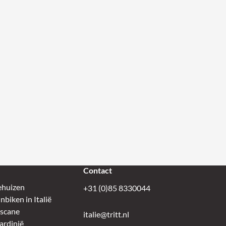
Contact
ehuizen
+31 (0)85 8330044
biken in Italië
oscane
italie@tritt.nl
ardinië