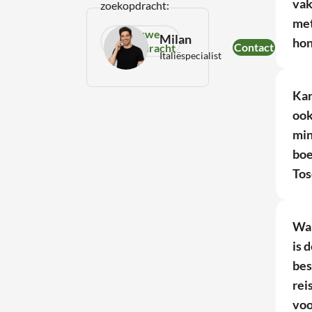
vak
zoekopdracht:
me
Nieuwe
Milan
ho
Contact
zoekopdracht
Italiëspecialist
Kan
ook
mi
boe
Tos
Wa
is 
bes
rei
voo