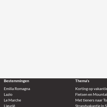
Bestemmingen
Thema's
Emilia Romagna
Korting op vakanti
Lazio
Fietsen en Mountain
Le Marche
Met tieners naar T
Ligurië
Strandvakantie in S