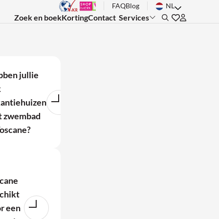
FAQ
Blog
NL
Zoek en boek
Korting
Contact
Services
Search
ben jullie
k
antiehuizen
t zwembad
Toscane?
cane
chikt
r een