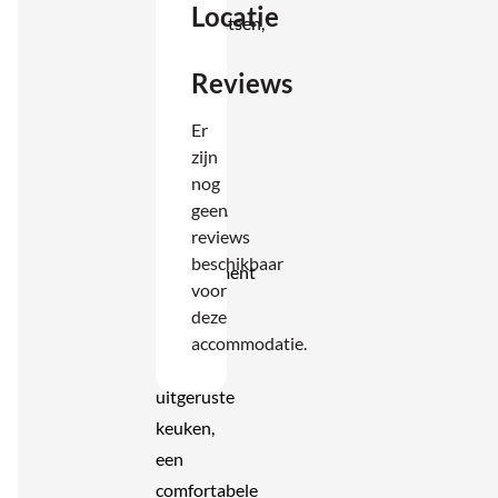
Locatie
slaapplaatsen,
ideaal
Reviews
voor
koppels
Er
en
zijn
kleine
nog
gezinnen.
geen
reviews
Elk
beschikbaar
appartement
voor
beschikt
deze
over een
accommodatie.
compleet
uitgeruste
keuken,
een
comfortabele