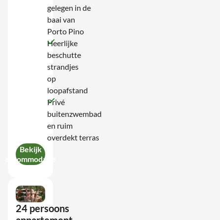
gelegen in de
baai van
Porto Pino
Heerlijke
beschutte
strandjes
op
loopafstand
Privé
buitenzwembad
en ruim
overdekt terras
Bekijk
accommodatie
24 persoons