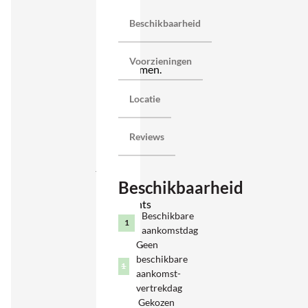
comfort
Beschikbaarheid
en zee
perfect
Voorzieningen
samenkomen.
Vanuit
Locatie
het
centrum
Reviews
wandel
je zo
Beschikbaarheid
naar
restaurants
Beschikbare
en
1
aankomstdag
terrassen,
Geen
beschikbare
terwijl
1
aankomst-
de
vertrekdag
stranden
Gekozen