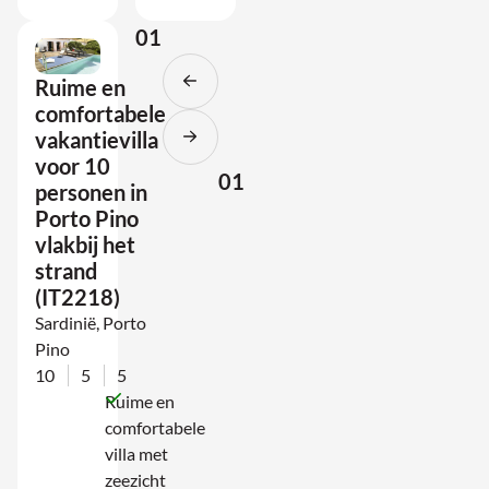
01
Ruime en
comfortabele
vakantievilla
voor 10
01
personen in
Porto Pino
vlakbij het
strand
(IT2218)
Sardinië, Porto
Pino
10
5
5
Ruime en
comfortabele
villa met
zeezicht