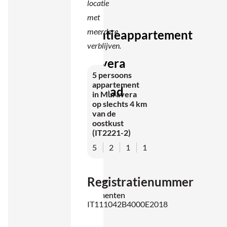
locatie
dorp.
met
meerdere
Vakantieappartement
verblijven.
in
Muravera
met
5 persoons
appartement
zwembad
in Muravera
op slechts 4 km
De
van de
oostkust
residence
(IT2221-2)
bestaat
5
2
1
1
uit
modern
Registratienummer
ingerichte
appartementen
IT111042B4000E2018
met 3 of
4