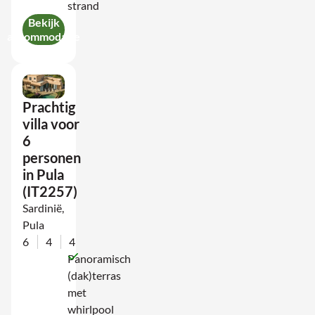
strand
Bekijk
accommodatie
Prachtig
villa voor
6
personen
in Pula
(IT2257)
Sardinië,
Pula
6
4
4
Panoramisch
(dak)terras
met
whirlpool