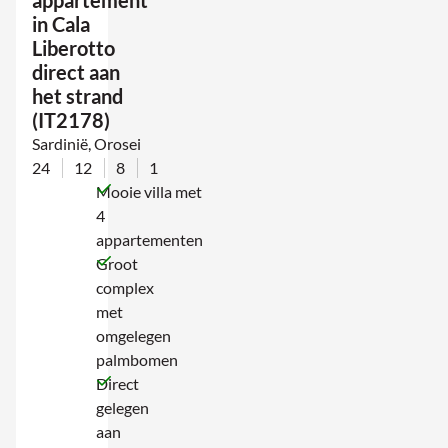
appartement
in Cala
Liberotto
direct aan
het strand
(IT2178)
Sardinië, Orosei
24
12
8
1
Mooie villa met
4
appartementen
Groot
complex
met
omgelegen
palmbomen
Direct
gelegen
aan