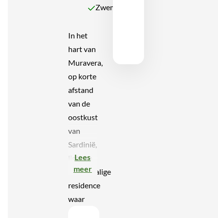
Zwembad
In het
hart van
Muravera,
op korte
afstand
van de
oostkust
van
Sardinië,
Lees
ligt een
meer
kleinschalige
residence
waar
rust,