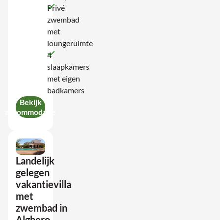
Privé
zwembad
met
loungeruimte
4
slaapkamers
met eigen
badkamers
Bekijk
accommodatie
Landelijk
gelegen
vakantievilla
met
zwembad in
Alghero