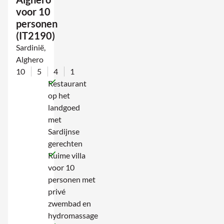
voor 10
personen
(IT2190)
Sardinië,
Alghero
10
5
4
1
Restaurant
op het
landgoed
met
Sardijnse
gerechten
Ruime villa
voor 10
personen met
privé
zwembad en
hydromassage