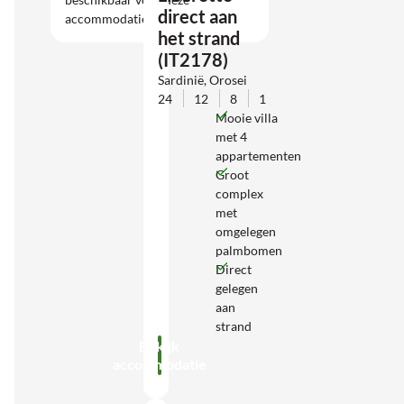
direct aan
accommodatie.
het strand
(IT2178)
Sardinië, Orosei
24
12
8
1
Mooie villa
met 4
appartementen
Groot
complex
met
omgelegen
palmbomen
Direct
gelegen
aan
strand
Bekijk
accommodatie