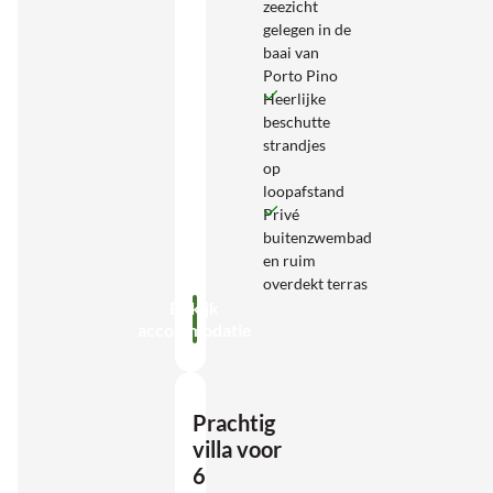
zeezicht
gelegen in de
baai van
Porto Pino
Heerlijke
beschutte
strandjes
op
loopafstand
Privé
buitenzwembad
en ruim
overdekt terras
Bekijk
accommodatie
Prachtig
villa voor
6