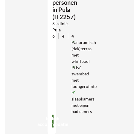
personen
in Pula
(IT2257)
Sardinië,
Pula
6
4
4
Panoramisch
(dak)terras
met
whirlpool
Privé
zwembad
met
loungeruimte
4
slaapkamers
met eigen
badkamers
Bekijk
accommodatie