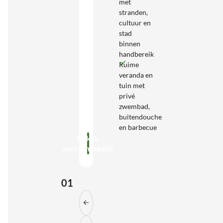
met
stranden,
cultuur en
stad
binnen
handbereik
Ruime
veranda en
tuin met
privé
zwembad,
buitendouche
en barbecue
Bekijk
accommodatie
01