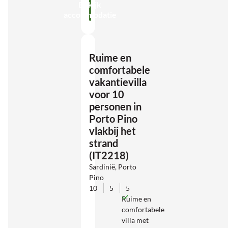
Bekijk
accommodatie
Ruime en
comfortabele
vakantievilla
voor 10
personen in
Porto Pino
vlakbij het
strand
(IT2218)
Sardinië, Porto
Pino
10
5
5
Ruime en
comfortabele
villa met