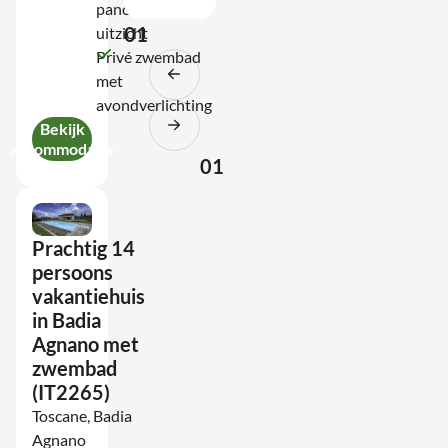
panorama
01
uitzicht
Privé zwembad
met
avondverlichting
Bekijk
accommodatie
01
Prachtig 14
persoons
vakantiehuis
in Badia
Agnano met
zwembad
(IT2265)
Toscane, Badia
Agnano