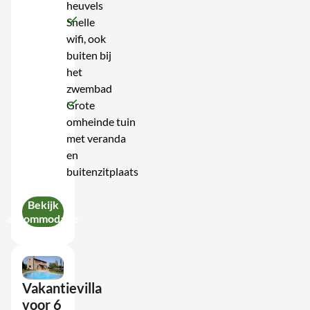
heuvels
Snelle
wifi, ook
buiten bij
het
zwembad
Grote
omheinde tuin
met veranda
en
buitenzitplaats
Bekijk
accommodatie
Vakantievilla
voor 6