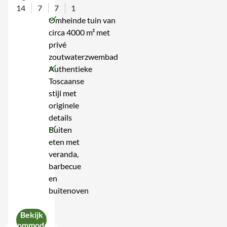
14
7
7
1
Omheinde tuin van
circa 4000 m² met
privé
zoutwaterzwembad
Authentieke
Toscaanse
stijl met
originele
details
Buiten
eten met
veranda,
barbecue
en
buitenoven
Bekijk
accommodatie