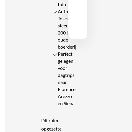
tuin
Authentieke
Toscaanse
sfeer in een
200 jaar
oude
boerderij
Perfect
gelegen
voor
dagtrips
naar
Florence,
Arezzo
en Siena
Dit ruim
opgezette