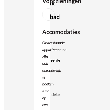
Voorzieningen
gebruik
van
zwembad
Het
Accomodaties
verblijf
is
Onderstaande
gevestigd
appartementen
in een
zijn
gerestaureerde
ook
200 jaar
afzonderlijk
oude
te
boerderij
boeken.
met
Klik
karakteristieke
op
details
een
zoals