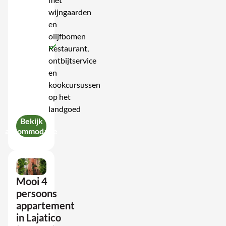
wijngaarden
en
olijfbomen
Restaurant,
ontbijtservice
en
kookcursussen
op het
landgoed
Bekijk
accommodatie
Mooi 4
persoons
appartement
in Lajatico