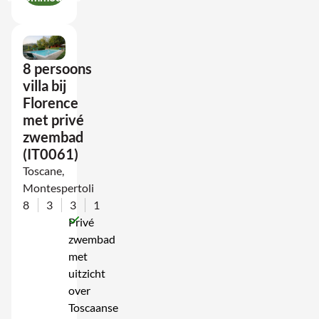
8 persoons
villa bij
Florence
met privé
zwembad
(IT0061)
Toscane,
Montespertoli
8
3
3
1
Privé
zwembad
met
uitzicht
over
Toscaanse