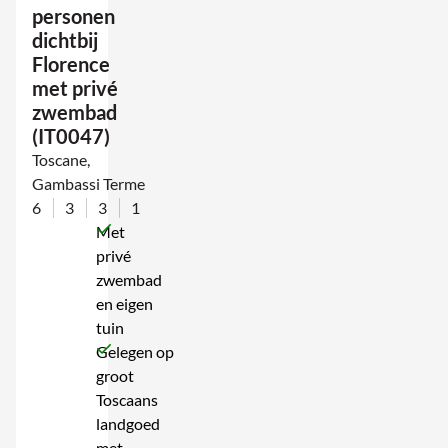
personen
dichtbij
Florence
met privé
zwembad
(IT0047)
Toscane,
Gambassi Terme
6
3
3
1
Met
privé
zwembad
en eigen
tuin
Gelegen op
groot
Toscaans
landgoed
met