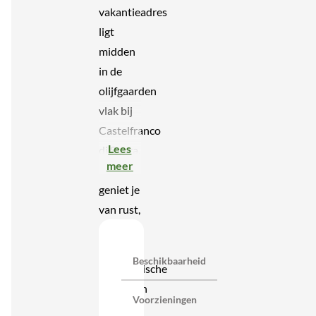
vakantieadres
ligt
midden
in de
olijfgaarden
vlak bij
Castelfranco
Lees
di Sopra.
meer
Hier
geniet je
van rust,
natuur
en
Beschikbaarheid
panoramische
uitzichten
Voorzieningen
over de