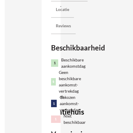
Valdarno.
Locatie
Ideaal
voor
Reviews
grotere
families
Beschikbaarheid
of een
groep
Beschikbare
vrienden
1
aankomstdag
die
Geen
beschikbare
Toscane
1
aankomst-
willen
vertrekdag
ontdekken.
Gekozen
aankomst-
1
vertrekdag
Vakantiehuis
Niet
met
1
beschikbaar
privé