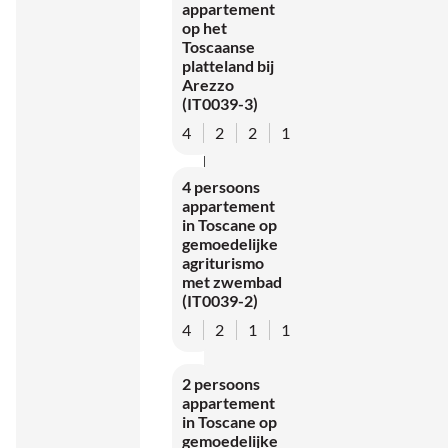
appartement
vind je
op het
Toscaanse
een
platteland bij
grote
Arezzo
(IT0039-3)
omheinde
tuin, een
4
2
2
1
zwembad
4 persoons
voor
appartement
exclusief
in Toscane op
gemoedelijke
gebruik
agriturismo
en
met zwembad
meerdere
(IT0039-2)
zitplekken
4
2
1
1
in de
2 persoons
schaduw.
appartement
Kinderen
in Toscane op
kunnen
gemoedelijke