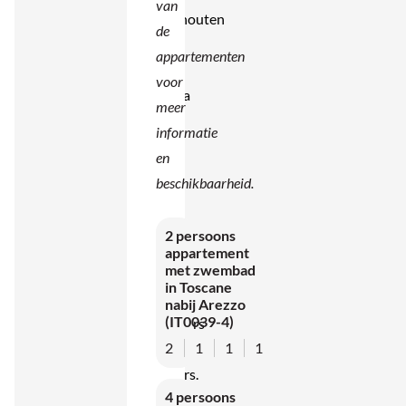
van
kastanjehouten
de
balken
appartementen
en
voor
terracotta
meer
vloeren.
informatie
Het huis
en
bestaat
beschikbaarheid.
uit vier
delen en
2 persoons
biedt in
appartement
met zwembad
totaal
in Toscane
zes
nabij Arezzo
(IT0039-4)
slaapkamers
2
1
1
1
en vijf
badkamers.
4 persoons
Buiten