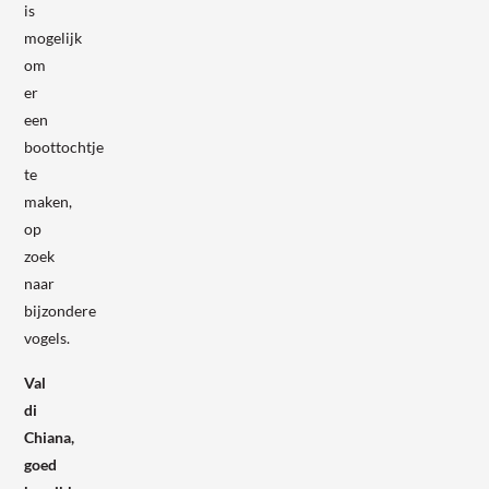
is
mogelijk
om
er
een
boottochtje
te
maken,
op
zoek
naar
bijzondere
vogels.
Val
di
Chiana,
goed