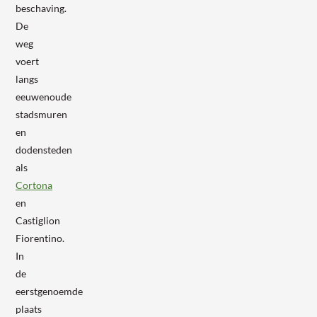
beschaving.
De
weg
voert
langs
eeuwenoude
stadsmuren
en
dodensteden
als
Cortona
en
Castiglion
Fiorentino.
In
de
eerstgenoemde
plaats