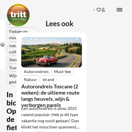
Ga direct naar de inhoud
Search
Ga naar favorieten
Inloggen bij mij
Terug naar de startpagina
Lees ook
In
Arezzo
bici!
Fietsen en
Op
de
mountainbiken
fiets
Blogs
natuur en
14
langs
cultuur
de
juli
Sentiero
2013
Siena
della
Bonifica
Toscane
Autorondreis
Must-See
Wijn en
Natuur
strand
gastronomie
Autorondreis Toscane (2
weken): de ultieme route
In
langs heuvels, wijn &
bici!
verborgen parels
Een autorondreis is anno 2025
Op
razend populair. Heb je dit type
de
vakantie nog nooit gedaan? Dan
fiets
klinkt het misschien spannend.…