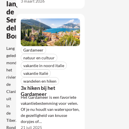
3 maart 2026
langs
de
Sentiero
della
Bonifica
Lang
Gardameer
geleden
natuur en cultuur
mondde
vakantie in noord italie
het
vakantie Italië
riviertje
wandelen en hiken
de
3x hiken bij het
Clanis
Gardameer
Het Gardameer is een favoriete
uit
vakantiebestemming voor velen.
in
Of je nu houdt van watersporten,
de
de gezelligheid van knusse
Tiber.
dorpjes of…
Rond
21 juli 2025