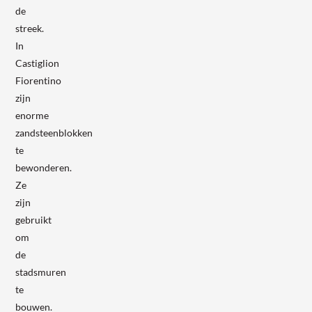
de
streek.
In
Castiglion
Fiorentino
zijn
enorme
zandsteenblokken
te
bewonderen.
Ze
zijn
gebruikt
om
de
stadsmuren
te
bouwen.