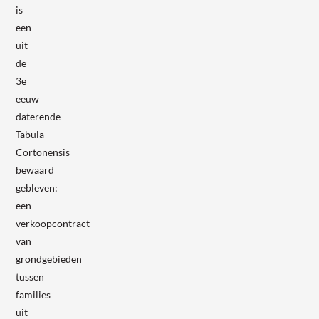
is
een
uit
de
3e
eeuw
daterende
Tabula
Cortonensis
bewaard
gebleven:
een
verkoopcontract
van
grondgebieden
tussen
families
uit