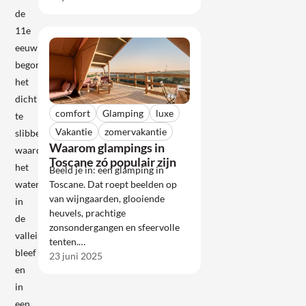
de
11e
eeuw
begon
het
dicht
comfort
Glamping
luxe
te
Vakantie
zomervakantie
slibben,
Waarom glampings in
waardoor
Toscane zó populair zijn
het
Beeld je in: een glamping in
Toscane. Dat roept beelden op
water
van wijngaarden, glooiende
in
heuvels, prachtige
de
zonsondergangen en sfeervolle
vallei
tenten.…
bleef
23 juni 2025
en
in
een