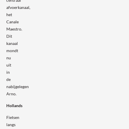
centraal
afvoerkanaal,
het
Canale
Maestro.
Dit
kanaal
mondt
nu
uit
in
de
nabijgelegen
Arno.
Hollands
Fietsen
langs