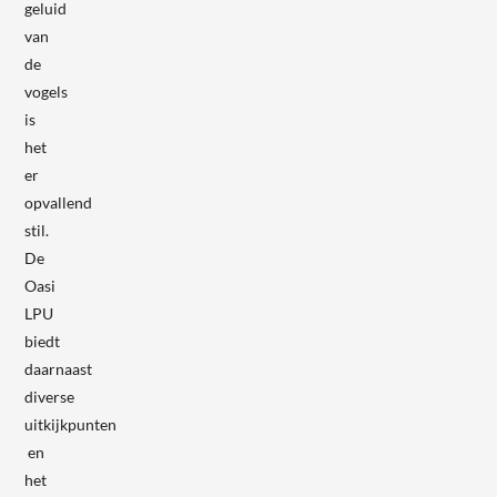
geluid
van
de
vogels
is
het
er
opvallend
stil.
De
Oasi
LPU
biedt
daarnaast
diverse
uitkijkpunten
en
het