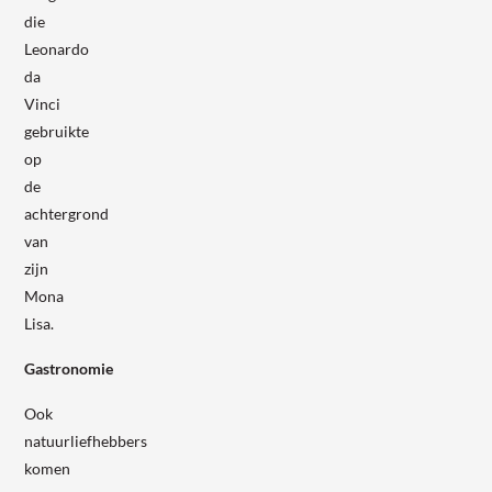
die
Leonardo
da
Vinci
gebruikte
op
de
achtergrond
van
zijn
Mona
Lisa.
Gastronomie
Ook
natuurliefhebbers
komen