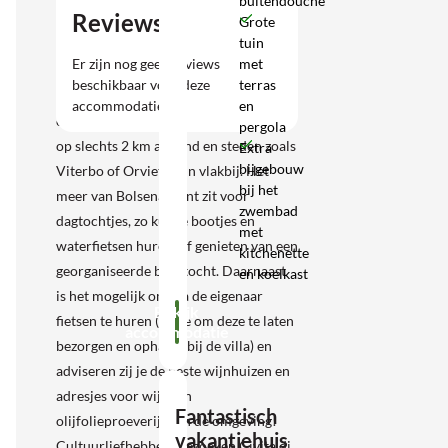
buitendouche
historische steden
Reviews
Grote
tuin
De omgeving is rijk aan natuurlijke,
met
Er zijn nog geen reviews
historische en culinaire geschiedenis
terras
beschikbaar voor deze
die je zeker moet ontdekken. Het
en
accommodatie.
charmante dorpje Montefiascone ligt
pergola
op slechts 2 km afstand en steden zoals
Extra
bijgebouw
Viterbo of Orvieto zijn vlakbij. Het
bij het
meer van Bolsena leent zit voor
zwembad
dagtochtjes, zo kun je bootjes en
met
waterfietsen huren, of genieten van een
kitchenette
georganiseerde boottocht. Daarnaast
en koelkast
is het mogelijk om via de eigenaar
Bekijk
fietsen te huren (optie om deze te laten
accommodatie
bezorgen en ophalen bij de villa) en
adviseren zij je de beste wijnhuizen en
adresjes voor wijn- en
Fantastisch
olijfolieproeverijen in de omgeving!
vakantiehuis
Cultuurliefhebbers bezoeken Civita di