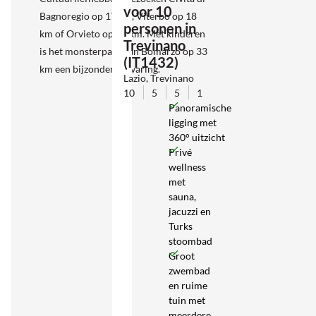
voor 10
Bagnoregio op 17 km, Viterbo op 18
personen in
km of Orvieto op 30 km. Met kinderen
Trevinano
is het monsterpark van Bomarzo op 33
(IT1432)
km een bijzondere ervaring.
Lazio, Trevinano
10
5
5
1
Panoramische
ligging met
360° uitzicht
Privé
wellness
met
sauna,
jacuzzi en
Turks
stoombad
Groot
zwembad
en ruime
tuin met
meerdere