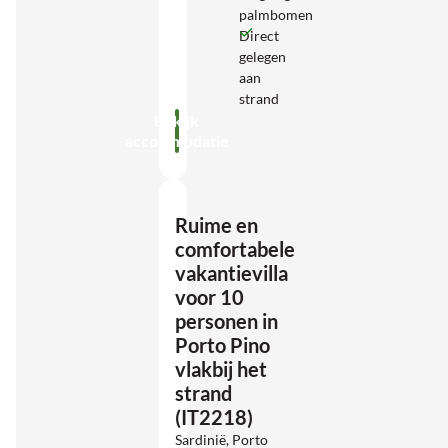
palmbomen
Direct
gelegen
aan
strand
Bekijk
accommodatie
Ruime en
comfortabele
vakantievilla
voor 10
personen in
Porto Pino
vlakbij het
strand
(IT2218)
Sardinië, Porto