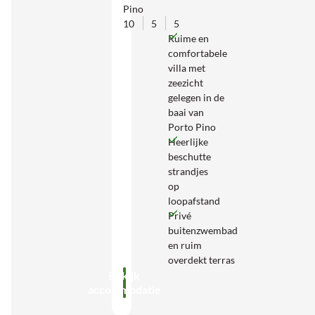
Pino
10
5
5
Ruime en
comfortabele
villa met
zeezicht
gelegen in de
baai van
Porto Pino
Heerlijke
beschutte
strandjes
op
loopafstand
Privé
buitenzwembad
en ruim
overdekt terras
Bekijk
accommodatie