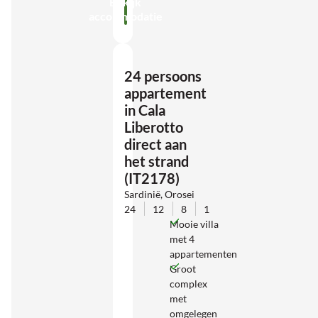
Bekijk
accommodatie
24 persoons
appartement
in Cala
Liberotto
direct aan
het strand
(IT2178)
Sardinië, Orosei
24
12
8
1
Mooie villa
met 4
appartementen
Groot
complex
met
omgelegen