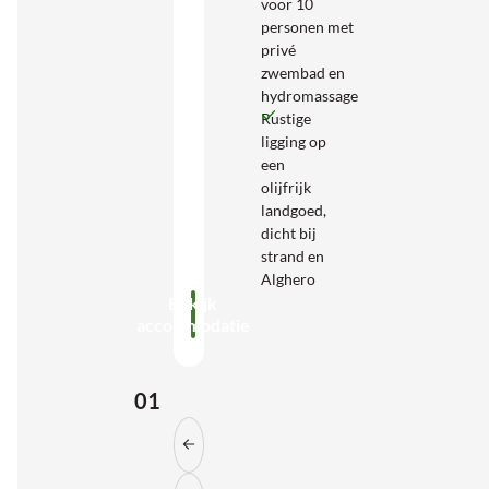
voor 10
personen met
privé
zwembad en
hydromassage
Rustige
ligging op
een
olijfrijk
landgoed,
dicht bij
strand en
Alghero
Bekijk
accommodatie
01