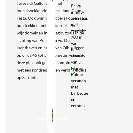
Teresa di Gallura met het
Privé
indrukwekkende schiereiland Capo
infinity
Testa. Ook wijnliefhebbers komen aan
zwembad
met
hun trekken met een bezoek aan
zeezicht
wijndomeinen in de regio, zoals in de
700 m
richting van Porto Cervo. De
van
luchthaven en haven van Olbia liggen
het
op circa 45 tot 50 kilometer, waardoor
strand
van Li
deze plek ook goed te combineren is
Marini
met een rondreis of een verblijf elders
Ruime
op Sardinië.
veranda
met
barbecue
en
eethoek
Bekijk
accommodatie