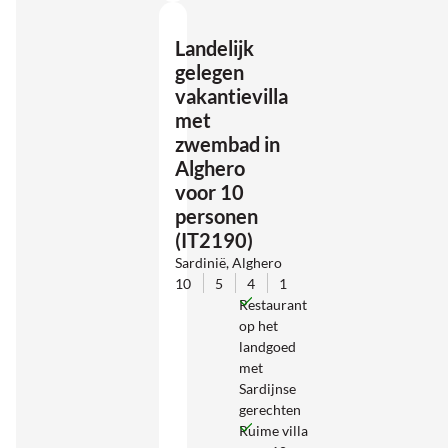
Landelijk
gelegen
vakantievilla
met
zwembad in
Alghero
voor 10
personen
(IT2190)
Sardinië, Alghero
10
5
4
1
Restaurant
op het
landgoed
met
Sardijnse
gerechten
Ruime villa