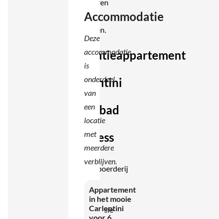
combineren
Accommodatie
met
ontdekken.
Deze
accommodatie
Vakantieappartement
is
in
onderdeel
Carlentini
van
met
een
zwembad
locatie
en
met
wellness
meerdere
De
verblijven.
vakantieboerderij
bestaat
Appartement
uit
in het mooie
Carlentini
comfortabele
voor 6