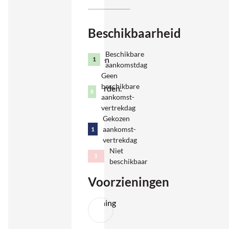
goede
leven,
Beschikbaarheid
omringd
door
Beschikbare
olijfbomen
1
aankomstdag
en
Geen
beschikbare
citrusgaarden.
1
aankomst-
Een fijne
vertrekdag
plek
Gekozen
aankomst-
1
voor
vertrekdag
koppels
Niet
1
en
beschikbaar
gezinnen
Voorzieningen
die
ontspanning
willen