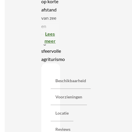
op korte
afstand
van zee
en
Lees
cultuur,
meer
ligt deze
sfeervolle
agriturismo
in Oost-
Sicilië.
Beschikbaarheid
Hier
draait
Voorzieningen
alles om
rust,
Locatie
natuur
en het
Reviews