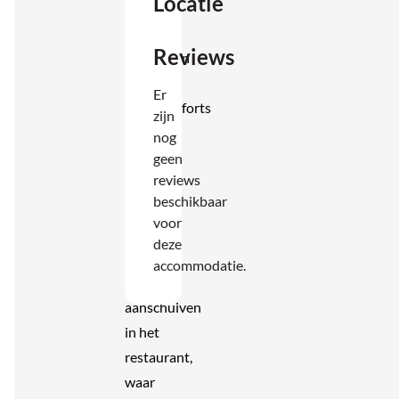
Locatie
voor
kleine
Reviews
maaltijden
en alle
Er
basiscomforts
zijn
die je
nog
nodig
geen
reviews
hebt.
beschikbaar
Voor
voor
extra
deze
gemak
accommodatie.
kun je
aanschuiven
in het
restaurant,
waar