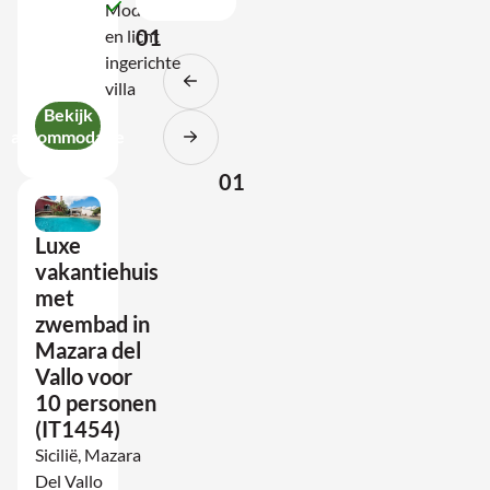
Modern
01
en licht
ingerichte
villa
Bekijk
accommodatie
01
Luxe
vakantiehuis
met
zwembad in
Mazara del
Vallo voor
10 personen
(IT1454)
Sicilië, Mazara
Del Vallo