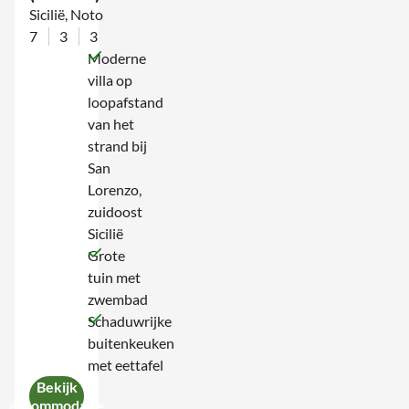
Sicilië, Noto
7
3
3
Moderne
villa op
loopafstand
van het
strand bij
San
Lorenzo,
zuidoost
Sicilië
Grote
tuin met
zwembad
Schaduwrijke
buitenkeuken
met eettafel
Bekijk
accommodatie