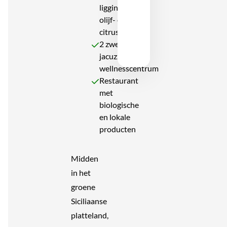
ligging tussen
olijf- en
citrusgaarden
2 zwembaden,
jacuzzi en
wellnesscentrum
Restaurant
met
biologische
en lokale
producten
Midden
in het
groene
Siciliaanse
platteland,