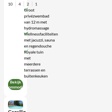
10
4
2
1
Groot
privézwembad
van 12 m met
hydromassage
Wellnessfaciliteiten
met jacuzzi, sauna
en regendouche
Royale tuin
met
meerdere
terrassen en
buitenkeuken
Bekijk
accommodatie