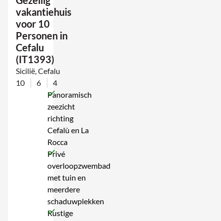
Gezellig
vakantiehuis
voor 10
Personen in
Cefalu
(IT1393)
Sicilië, Cefalu
10
6
4
Panoramisch
zeezicht
richting
Cefalù en La
Rocca
Privé
overloopzwembad
met tuin en
meerdere
schaduwplekken
Rustige