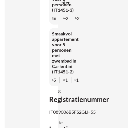
appartementen
personen
(IT1451-3)
op de
6
2
2
begane
grond,
Smaakvol
elk met
appartement
een
voor 5
personen
eigen
met
terras.
zwembad in
Carlentini
De
(IT1451-2)
inrichting
5
1
1
is
eenvoudig
Registratienummer
en
stijlvol,
IT089006B5FS2GLH55
met een
kitchenette