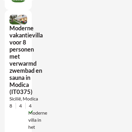
Moderne
vakantievilla
voor 8
personen
met
verwarmd
zwembad en
sauna in
Modica
(IT0375)
Sicilië, Modica
8
4
4
Moderne
villa in
het