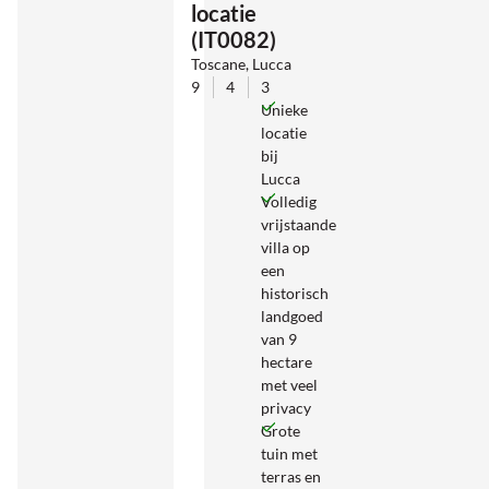
locatie
(IT0082)
Toscane, Lucca
9
4
3
Unieke
locatie
bij
Lucca
Volledig
vrijstaande
villa op
een
historisch
landgoed
van 9
hectare
met veel
privacy
Grote
tuin met
terras en