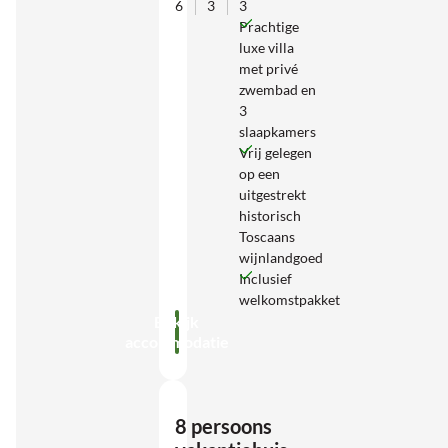
6
3
3
Prachtige
luxe villa
met privé
zwembad en
3
slaapkamers
Vrij gelegen
op een
uitgestrekt
historisch
Toscaans
wijnlandgoed
Inclusief
welkomstpakket
Bekijk
accommodatie
8 persoons