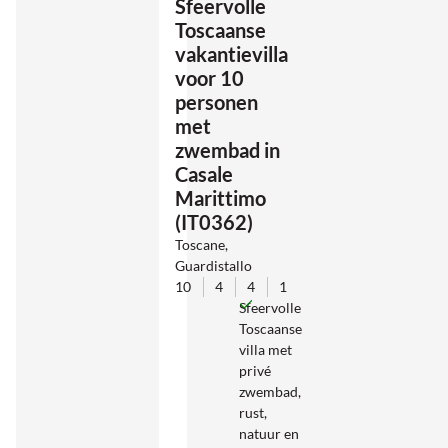
Sfeervolle
Toscaanse
vakantievilla
voor 10
personen
met
zwembad in
Casale
Marittimo
(IT0362)
Toscane,
Guardistallo
10
4
4
1
Sfeervolle
Toscaanse
villa met
privé
zwembad,
rust,
natuur en