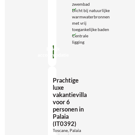
zwembad
Dicht bij natuurlijke
warmwaterbronnen
met vrij
toegankelijke baden
Centrale
ligging
Bekijk
accommodatie
Prachtige
luxe
vakantievilla
voor 6
personen in
Palaia
(IT0392)
Toscane, Palaia