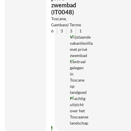
zwembad
(IT0048)
Toscane,
Gambassi Terme
6
3
3
1
Vrijstaande
vakantievilla
met privé
zwembad
Centraal
gelegen
in
Toscane
op
landgoed
Prachtig
uitzicht
over het
Toscaanse
landschap
Bekijk