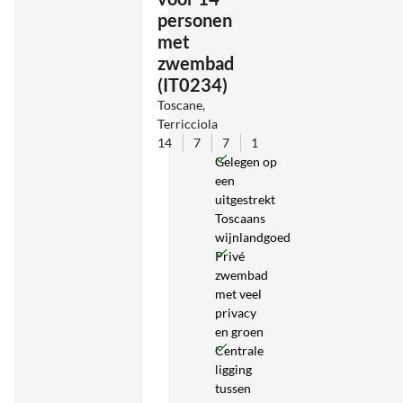
personen
met
zwembad
(IT0234)
Toscane,
Terricciola
14
7
7
1
Gelegen op
een
uitgestrekt
Toscaans
wijnlandgoed
Privé
zwembad
met veel
privacy
en groen
Centrale
ligging
tussen