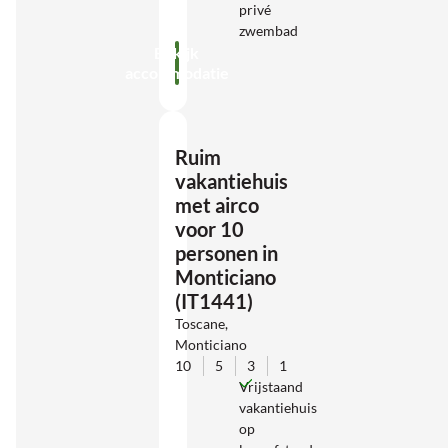
privé
zwembad
Bekijk
accommodatie
Ruim
vakantiehuis
met airco
voor 10
personen in
Monticiano
(IT1441)
Toscane,
Monticiano
10
5
3
1
Vrijstaand
vakantiehuis
op