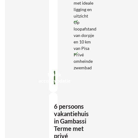
met ideale
ligging en
uitzicht
Op
loopafstand
van dorpje
en 10 km
van Pisa
Privé
omheinde
zwembad
Bekijk
accommodatie
6 persoons
vakantiehuis
in Gambassi
Terme met
privé