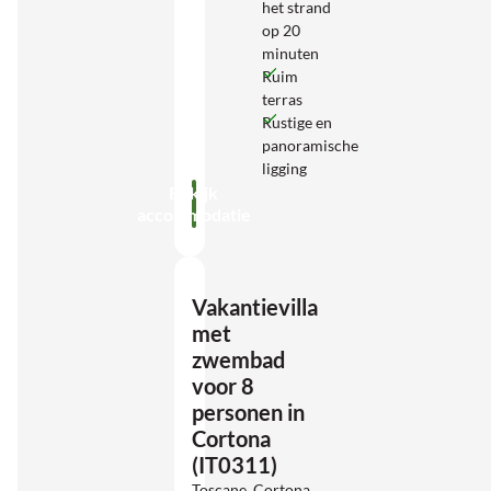
het strand
op 20
minuten
Ruim
terras
Rustige en
panoramische
ligging
Bekijk
accommodatie
Vakantievilla
met
zwembad
voor 8
personen in
Cortona
(IT0311)
Toscane, Cortona