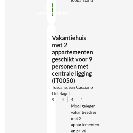
loopafstand
Bekijk
accommodatie
Vakantiehuis
met 2
appartementen
geschikt voor 9
personen met
centrale ligging
(IT0050)
Toscane, San Casciano
Dei Bagni
9
4
4
1
Mooi gelegen
vakantieadres
met 2
appartementen
en privé