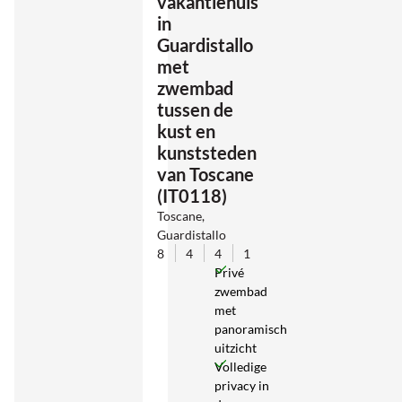
vakantiehuis
in
Guardistallo
met
zwembad
tussen de
kust en
kunststeden
van Toscane
(IT0118)
Toscane,
Guardistallo
8
4
4
1
Privé
zwembad
met
panoramisch
uitzicht
Volledige
privacy in