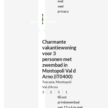
met
veel
privacy
Bekijk
accommodatie
Charmante
vakantiewoning
voor 3
personen met
zwembad in
Montopoli Val d
Arno (IT0400)
Toscane, Montopoli
Val d'Arno
3
2
3
1
Groot
privézwembad
van 12 x 6 m met