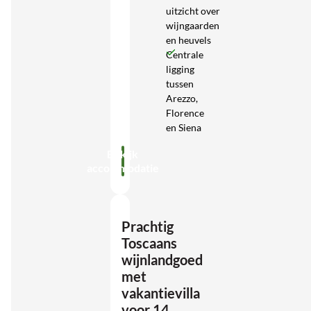
uitzicht over
wijngaarden
en heuvels
Centrale
ligging
tussen
Arezzo,
Florence
en Siena
Bekijk
accommodatie
Prachtig
Toscaans
wijnlandgoed
met
vakantievilla
voor 14