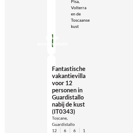
Pisa,
Volterra
en de
Toscaanse
kust
Bekijk
accommodatie
Fantastische
vakantievilla
voor 12
personen in
Guardistallo
nabij de kust
(IT0343)
Toscane,
Guardistallo
12
6
6
1