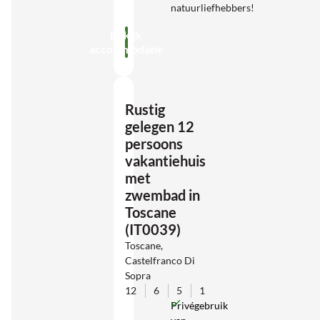
natuurliefhebbers!
Bekijk
accommodatie
Rustig
gelegen 12
persoons
vakantiehuis
met
zwembad in
Toscane
(IT0039)
Toscane,
Castelfranco Di
Sopra
12
6
5
1
Privégebruik