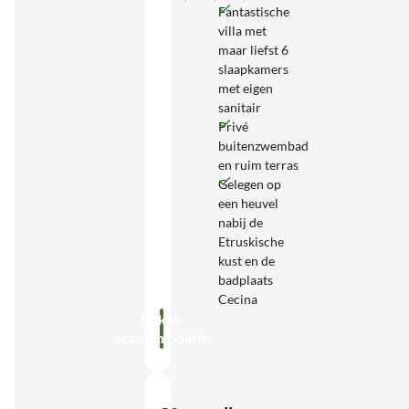
Fantastische
villa met
maar liefst 6
slaapkamers
met eigen
sanitair
Privé
buitenzwembad
en ruim terras
Gelegen op
een heuvel
nabij de
Etruskische
kust en de
badplaats
Cecina
Bekijk
accommodatie