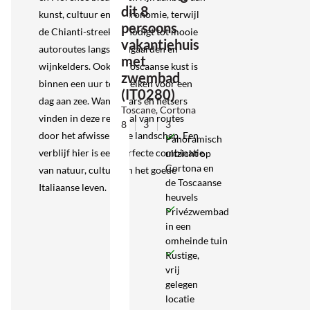
dit 8
kunst, cultuur en gastronomie, terwijl
persoons
de Chianti-streek uitnodigt tot mooie
vakantiehuis
autoroutes langs wijngaarden en
met
wijnkelders. Ook de Toscaanse kust is
zwembad
binnen een uur te bereiken voor een
(IT0280)
dag aan zee. Wandelaars en fietsers
Toscane, Cortona
vinden in deze regio tal van routes
8
3
3
door het afwisselende landschap. Een
Panoramisch
verblijf hier is een perfecte combinatie
uitzicht op
Cortona en
van natuur, cultuur en het goede
de Toscaanse
Italiaanse leven.
heuvels
Privézwembad
in een
omheinde tuin
Rustige,
vrij
gelegen
locatie