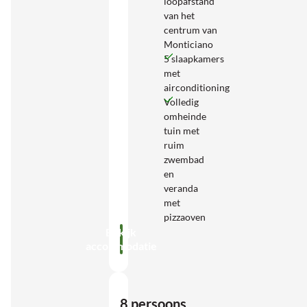
loopafstand
van het
centrum van
Monticiano
5 slaapkamers
met
airconditioning
Volledig
omheinde
tuin met
ruim
zwembad
en
veranda
met
pizzaoven
Bekijk
accommodatie
8 persoons