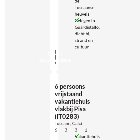
de
Toscaanse
heuvels
Gelegen in
Guardistallo,
dicht bij
strand en
cultuur
Bekijk
accommodatie
6 persoons
vrijstaand
vakantiehuis
vlakbij Pisa
(IT0283)
Toscane, Calci
6
3
3
1
Vakantiehuis