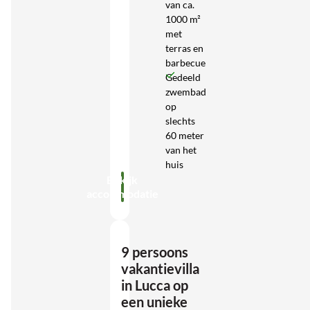
van ca.
1000 m²
met
terras en
barbecue
Gedeeld
zwembad
op
slechts
60 meter
van het
huis
Bekijk
accommodatie
9 persoons
vakantievilla
in Lucca op
een unieke