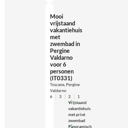
Mooi
vrijstaand
vakantiehuis
met
zwembad in
Pergine
Valdarno
voor 6
personen
(IT0331)
Toscane, Pergine
Valdarno
6
3
2
1
Vrijstaand
vakantiehuis
met privé
zwembad
Panoramisch