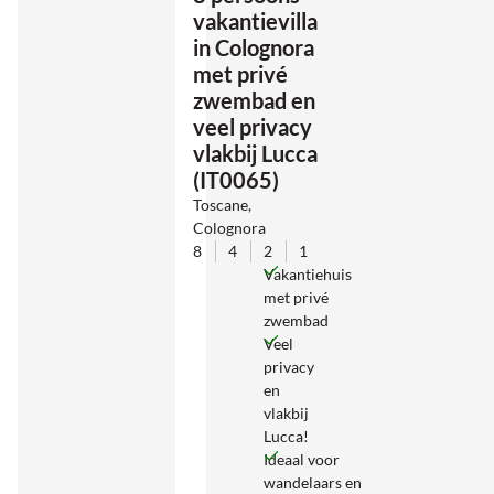
vakantievilla
in Colognora
met privé
zwembad en
veel privacy
vlakbij Lucca
(IT0065)
Toscane,
Colognora
8
4
2
1
Vakantiehuis
met privé
zwembad
Veel
privacy
en
vlakbij
Lucca!
Ideaal voor
wandelaars en