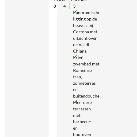
8
4
3
Panoramische
ligging op de
heuvels bij
Cortona met
uitzicht over
de Val di
Chiana
Privé
zwembad met
Romeinse
trap,
zonneterras
en
buitendouche
Meerdere
terrassen
met
barbecue
en
houtoven