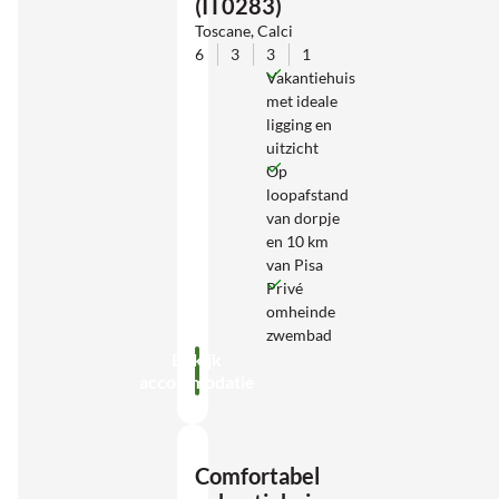
(IT0283)
Toscane, Calci
6
3
3
1
Vakantiehuis
met ideale
ligging en
uitzicht
Op
loopafstand
van dorpje
en 10 km
van Pisa
Privé
omheinde
zwembad
Bekijk
accommodatie
Comfortabel