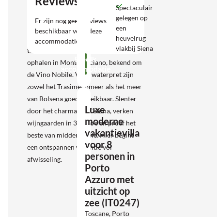
Reviews
Casciano dei Bagni en Bagni San
Spectaculair
Filippo, ideaal voor een ontspannen
gelegen op
Er zijn nog geen reviews
dag. Vanuit Chianciano Terme starten
een
beschikbaar voor deze
heuvelrug
mooie wandel- en mountainbikeroutes,
accommodatie.
vlakbij Siena
terwijl wijnliefhebbers hun hart
Bekijk
ophalen in Montepulciano, bekend om
accommodatie
de Vino Nobile. Voor waterpret zijn
zowel het Trasimenomeer als het meer
van Bolsena goed bereikbaar. Slenter
Luxe
door het charmante Cetona, verken
moderne
wijngaarden in 3 regio’s en proef het
vakantievilla
beste van midden-Italië. Hier begint
voor 8
een ontspannen vakantie vol
personen in
afwisseling.
Porto
Azzuro met
uitzicht op
zee (IT0247)
Toscane, Porto