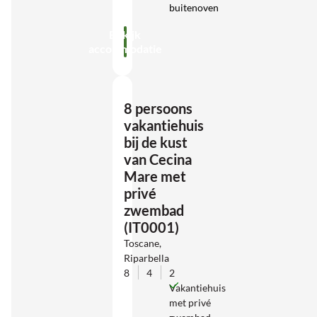
buitenoven
Bekijk
accommodatie
8 persoons
vakantiehuis
bij de kust
van Cecina
Mare met
privé
zwembad
(IT0001)
Toscane,
Riparbella
8
4
2
Vakantiehuis
met privé