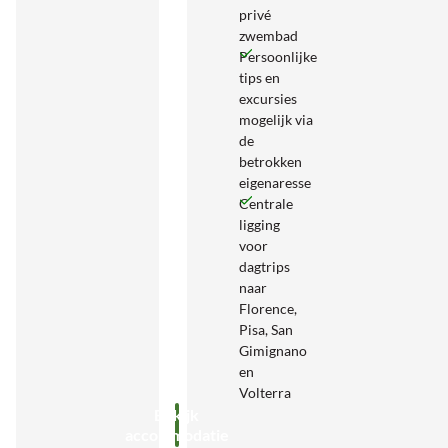
privé
zwembad
Persoonlijke
tips en
excursies
mogelijk via
de
betrokken
eigenaresse
Centrale
ligging
voor
dagtrips
naar
Florence,
Pisa, San
Gimignano
en
Volterra
Bekijk
accommodatie