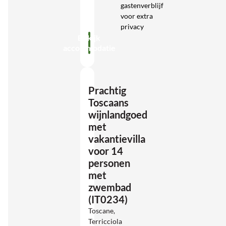
gastenverblijf
voor extra
privacy
Bekijk
accommodatie
Prachtig
Toscaans
wijnlandgoed
met
vakantievilla
voor 14
personen
met
zwembad
(IT0234)
Toscane,
Terricciola