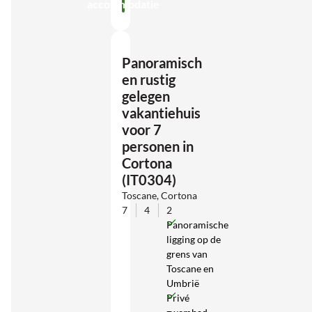
accommodatie
Panoramisch
en rustig
gelegen
vakantiehuis
voor 7
personen in
Cortona
(IT0304)
Toscane, Cortona
7
4
2
Panoramische
ligging op de
grens van
Toscane en
Umbrië
Privé