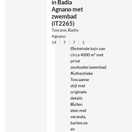
in Badia
Agnano met
zwembad
(IT2265)
Toscane, Badia
Agnano
14
7
7
1
Omheinde tuin van
circa 4000 m² met
privé
zoutwaterzwembad
Authentieke
Toscaanse
stijl met
originele
details
Buiten
eten met
veranda,
barbecue
en