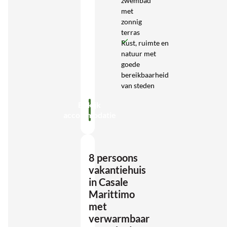
zwembad
met
zonnig
terras
Rust, ruimte en
natuur met
goede
bereikbaarheid
van steden
Bekijk
accommodatie
8 persoons
vakantiehuis
in Casale
Marittimo
met
verwarmbaar