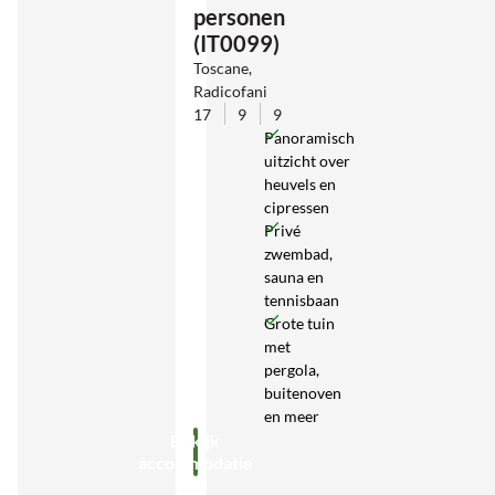
personen
(IT0099)
Toscane,
Radicofani
17
9
9
Panoramisch
uitzicht over
heuvels en
cipressen
Privé
zwembad,
sauna en
tennisbaan
Grote tuin
met
pergola,
buitenoven
en meer
Bekijk
accommodatie