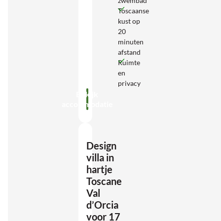
zwembad
Toscaanse
kust op
20
minuten
afstand
Ruimte
en
privacy
Bekijk
accommodatie
Design
villa in
hartje
Toscane
Val
d’Orcia
voor 17