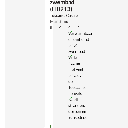
zwembad
(IT0213)
Toscane, Casale
Marittimo
8
4
4
1
Verwarmbaar
en omheind
privé
zwembad
Vrije
ligging
met veel
privacy in
de
Toscaanse
heuvels
Nabij
stranden,
dorpen en
kunststeden