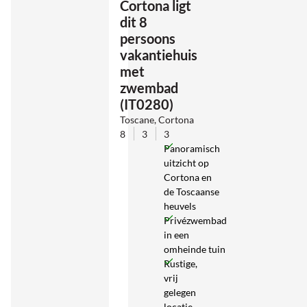
Cortona ligt
dit 8
persoons
vakantiehuis
met
zwembad
(IT0280)
Toscane, Cortona
8
3
3
Panoramisch
uitzicht op
Cortona en
de Toscaanse
heuvels
Privézwembad
in een
omheinde tuin
Rustige,
vrij
gelegen
locatie