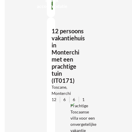
Bekijk
accommodatie
12 persoons
vakantiehuis
in
Monterchi
met een
prachtige
tuin
(IT0171)
Toscane,
Monterchi
12
6
6
1
Prachtige
Toscaanse
villa voor een
onvergetelijke
vakantie