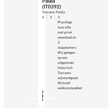
Palaia
(IT0392)
Toscane, Palaia
6
3
3
Prachtige
luxe villa
met privé
zwembad en
3
slaapkamers
Vrij gelegen
op een
uitgestrekt
historisch
Toscaans
wijnlandgoed
Inclusief
welkomstpakket
Bekijk
accommodatie