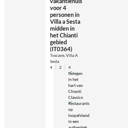
vakantiehuis
voor 4
personen in
Villa a Sesta
midden in
het Chianti
gebied
(IT0364)
Toscane, Villa A
Sesta
4
2
4
Gelegen
in het
hart van
Chianti
Classico
Restaurants
op
loopafstand
in een
authentiek