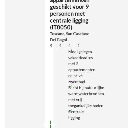
geschikt voor 9
personen met
centrale ligging
(IT0050)
Toscane, San Casciano
Dei Bagni
9
4
4
1
Mooi gelegen
vakantieadres
met 2
appartementen
en privé
zwembad
Dicht bij natuurlijke
warmwaterbronnen
met vrij
toegankelijke baden
Centrale
ligging
Bekijk