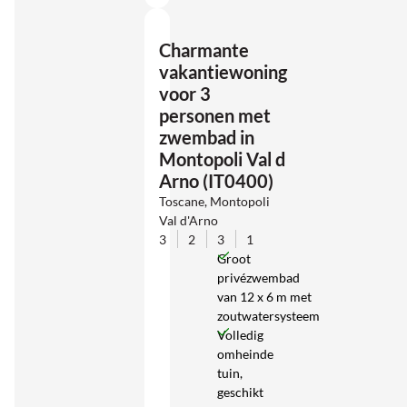
Charmante
vakantiewoning
voor 3
personen met
zwembad in
Montopoli Val d
Arno (IT0400)
Toscane, Montopoli
Val d'Arno
3
2
3
1
Groot
privézwembad
van 12 x 6 m met
zoutwatersysteem
Volledig
omheinde
tuin,
geschikt