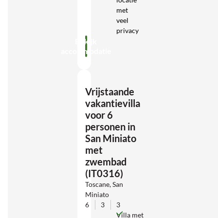
met
veel
privacy
Bekijk
accommodatie
Vrijstaande
vakantievilla
voor 6
personen in
San Miniato
met
zwembad
(IT0316)
Toscane, San
Miniato
6
3
3
Villa met