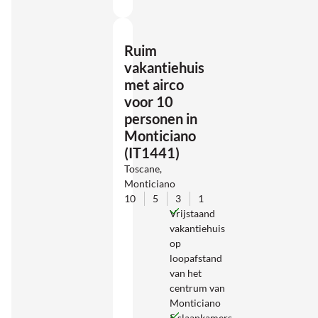
Ruim
vakantiehuis
met airco
voor 10
personen in
Monticiano
(IT1441)
Toscane,
Monticiano
10
5
3
1
Vrijstaand
vakantiehuis
op
loopafstand
van het
centrum van
Monticiano
5 slaapkamers