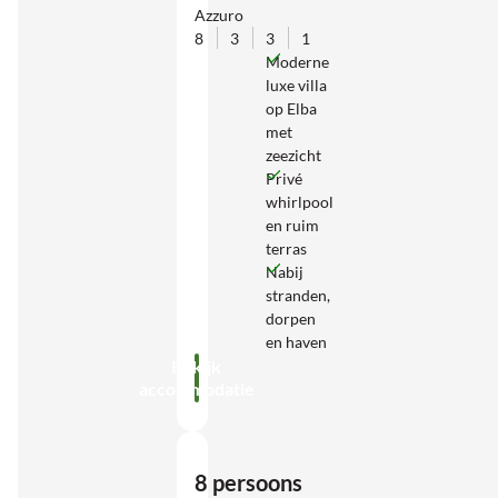
Azzuro
8
3
3
1
Moderne
luxe villa
op Elba
met
zeezicht
Privé
whirlpool
en ruim
terras
Nabij
stranden,
dorpen
en haven
Bekijk
accommodatie
8 persoons