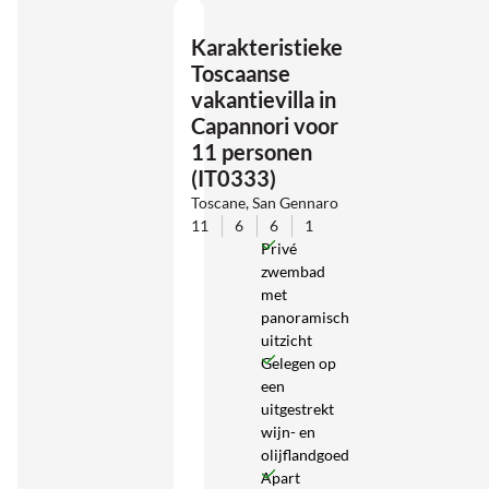
Karakteristieke
Toscaanse
vakantievilla in
Capannori voor
11 personen
(IT0333)
Toscane, San Gennaro
11
6
6
1
Privé
zwembad
met
panoramisch
uitzicht
Gelegen op
een
uitgestrekt
wijn- en
olijflandgoed
Apart