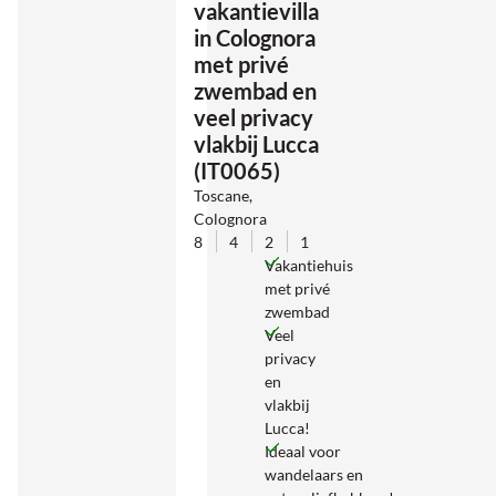
vakantievilla
in Colognora
met privé
zwembad en
veel privacy
vlakbij Lucca
(IT0065)
Toscane,
Colognora
8
4
2
1
Vakantiehuis
met privé
zwembad
Veel
privacy
en
vlakbij
Lucca!
Ideaal voor
wandelaars en