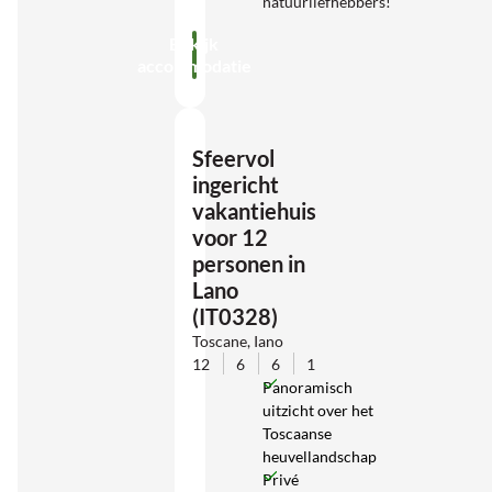
natuurliefhebbers!
Bekijk
accommodatie
Sfeervol
ingericht
vakantiehuis
voor 12
personen in
Lano
(IT0328)
Toscane, Iano
12
6
6
1
Panoramisch
uitzicht over het
Toscaanse
heuvellandschap
Privé