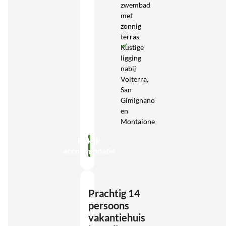
zwembad
met
zonnig
terras
Rustige
ligging
nabij
Volterra,
San
Gimignano
en
Montaione
Bekijk
accommodatie
Prachtig 14
persoons
vakantiehuis