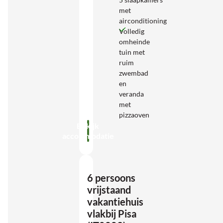
met
airconditioning
Volledig
omheinde
tuin met
ruim
zwembad
en
veranda
met
pizzaoven
Bekijk
accommodatie
6 persoons
vrijstaand
vakantiehuis
vlakbij Pisa