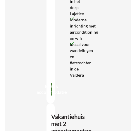
in het
dorp
Lajatico
Moderne
inrichting met
airconditioning
en wifi
Ideaal voor
wandelingen
en
fietstochten
in de
Valdera
Bekijk
accommodatie
Vakantiehuis
met 2
appartementen