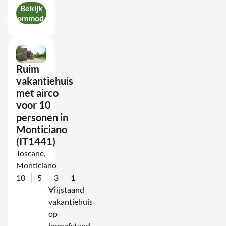
Bekijk
accommodatie
Ruim
vakantiehuis
met airco
voor 10
personen in
Monticiano
(IT1441)
Toscane,
Monticiano
10
5
3
1
Vrijstaand
vakantiehuis
op
loopafstand