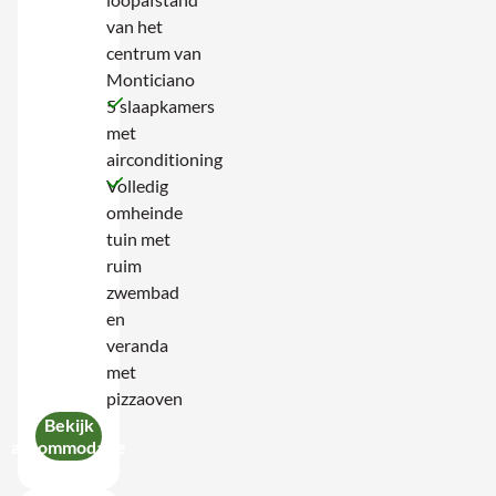
van het
centrum van
Monticiano
5 slaapkamers
met
airconditioning
Volledig
omheinde
tuin met
ruim
zwembad
en
veranda
met
pizzaoven
Bekijk
accommodatie