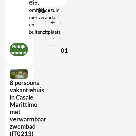
Grote
01
omheinde tuin
met veranda
en
buitenzitplaats
Bekijk
01
accommodatie
8 persoons
vakantiehuis
in Casale
Marittimo
met
verwarmbaar
zwembad
(IT0213)