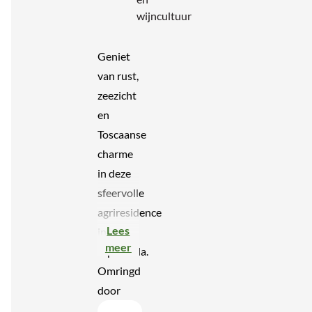
wijncultuur
Geniet
van rust,
zeezicht
en
Toscaanse
charme
in deze
sfeervolle
agriresidence
Lees
in
meer
Riparbella.
Omringd
door
groene