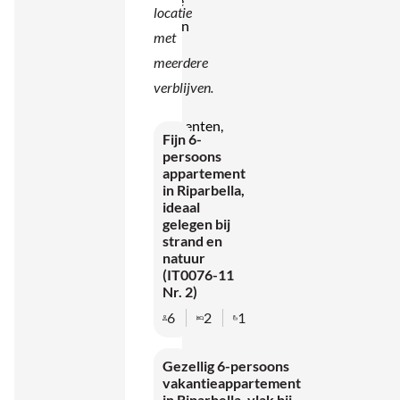
landelijke
locatie
gebouwen
met
met in
meerdere
totaal
verblijven.
45
appartementen,
Fijn 6-
geschikt
persoons
appartement
voor 2
in Riparbella,
tot 6
ideaal
gelegen bij
personen.
strand en
De
natuur
(IT0076-11
inrichting
Nr. 2)
is warm
6
2
1
en
typisch
Gezellig 6-persoons
Toscaans,
vakantieappartement
in Riparbella, vlak bij