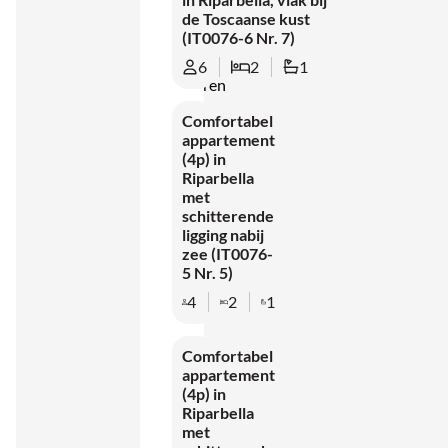
met
de Toscaanse kust
houten
(IT0076-6 Nr. 7)
balken,
6
2
1
tegelvloeren
en
Comfortabel
appartement
kleurrijke
(4p) in
accenten.
Riparbella
Het
met
schitterende
geheel
ligging nabij
ademt
zee (IT0076-
5 Nr. 5)
een
4
2
1
rustieke
sfeer,
Comfortabel
terwijl je
appartement
geniet
(4p) in
Riparbella
van
met