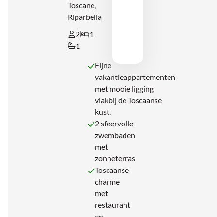
Toscane,
Riparbella
2
1
1
Fijne
vakantieappartementen
met mooie ligging
vlakbij de Toscaanse
kust.
2 sfeervolle
zwembaden
met
zonneterras
Toscaanse
charme
met
restaurant
en