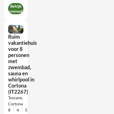
Bekijk
accommodatie
Ruim
vakantiehuis
voor 8
personen
met
zwembad,
sauna en
whirlpool in
Cortona
(IT2267)
Toscane,
Cortona
8
4
5