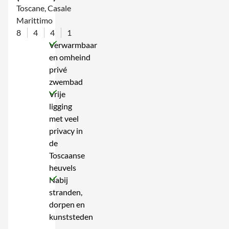
Toscane, Casale
Marittimo
8
4
4
1
Verwarmbaar
en omheind
privé
zwembad
Vrije
ligging
met veel
privacy in
de
Toscaanse
heuvels
Nabij
stranden,
dorpen en
kunststeden