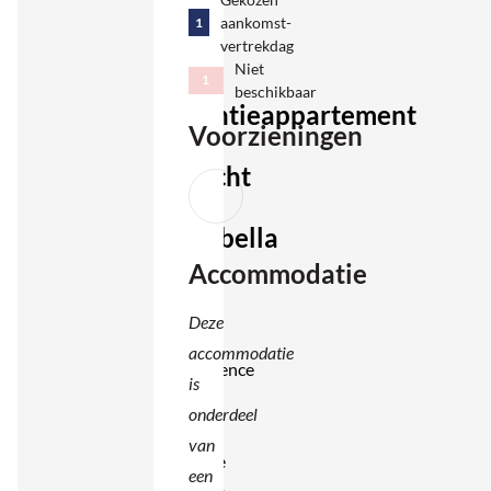
aankomst-
1
met z’n
vertrekdag
tweeën.
Niet
1
beschikbaar
Vakantieappartement
Voorzieningen
met
zeezicht
in
Riparbella
Accommodatie
Deze
prachtig
Deze
gelegen
accommodatie
agriresidence
is
bestaat
onderdeel
uit
van
meerdere
een