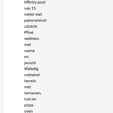
Infinity pool
van 15
meter met
panoramisch
uitzicht
Privé
wellness
met
sauna
en
jacuzzi
Volledig
omheind
terrein
met
terrassen,
tuin en
pizza-
oven