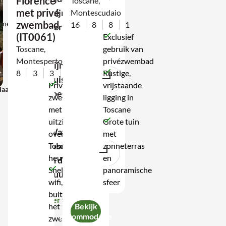
Florence
Toscane,
met privé
mijn
Montescudaio
specialist
zwembad
d met
8,6/10
16
8
8
1
verblijf?
met
(IT0061)
Exclusief
laagste
Toscane,
gebruik van
prijs
Montespertoli
privézwembad
Zijn
garantie
8
3
3
1
Rustige,
huisdieren
Privé
vrijstaande
laagste prijs garantie
Aanbod
t
toegestaan?
zwembad
ligging in
n
op
met
Toscane
maat
uitzicht
Grote tuin
Wat is
over
met
inbegrepen
Toscaanse
zonneterras
heuvels
en
in de
Snelle
panoramische
huurprijs?
ar
wifi, ook
sfeer
cebook
t op Whatsapp
buiten bij
Meer tonen
het
Bekijk
accommodatie
il
zwembad