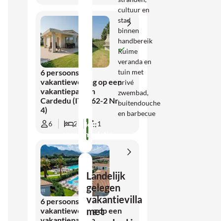
cultuur en
stad
binnen
handbereik
Ruime
veranda en
tuin met
6 persoons
vakantiewoning op een
privé
vakantiepark in
zwembad,
Cardedu (IT2262-2 Nr.
buitendouche
4)
en barbecue
Bekijk
6
2
1
accommodatie
Landelijk
gelegen
vakantievilla
6 persoons
met
vakantiewoning op een
vakantiepark in