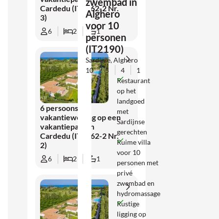
zwembad in
Cardedu (IT2262-2 Nr.
Alghero
3)
voor 10
6
2
1
personen
(IT2190)
Sardinië, Alghero
10
5
4
1
Restaurant
op het
landgoed
6 persoons
met
vakantiewoning op een
Sardijnse
vakantiepark in
gerechten
Cardedu (IT2262-2 Nr.
Ruime villa
2)
voor 10
6
2
1
personen met
privé
zwembad en
hydromassage
Rustige
ligging op