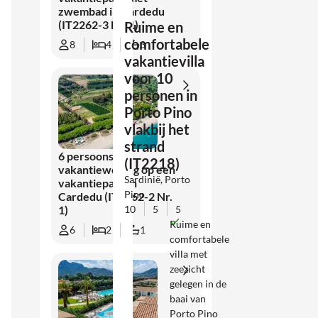
zwembad in Cardedu
(IT2262-3 Nr. 1)
Ruime en
comfortabele
8
4
3
vakantievilla
voor 10
personen in
Porto Pino
vlakbij het
strand
6 persoons
(IT2218)
vakantiewoning op een
Sardinië, Porto
vakantiepark in
Pino
Cardedu (IT2262-2 Nr.
10
5
5
1)
Ruime en
6
2
1
comfortabele
villa met
zeezicht
gelegen in de
baai van
Porto Pino