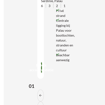
Sardinië, Palau
6
3
2
1
Privé
strand
Centrale
ligging bij
Palau voor
boottochten,
natuur,
stranden en
cultuur
Beachbar
aanwezig
Bekijk
accommodatie
01