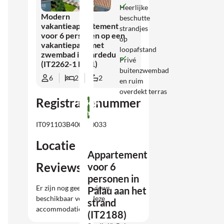
Heerlijke
Modern
beschutte
vakantieappartement
strandjes
voor 6 personen op een
op
vakantiepark met
loopafstand
zwembad in Cardedu
Privé
(IT2262-1 Nr. 1)
buitenzwembad
6
2
2
en ruim
overdekt terras
Registratienummer
Bekijk
accommodatie
IT091103B4000E0033
Locatie
Appartement
Reviews
voor 6
personen in
Er zijn nog geen reviews
Palau aan het
beschikbaar voor deze
strand
accommodatie.
(IT2188)