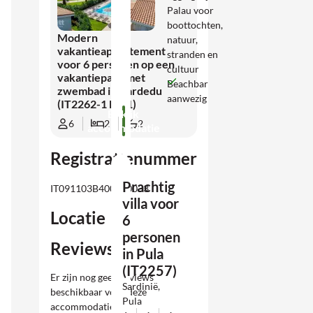
Palau voor
boottochten,
Modern
natuur,
vakantieappartement
stranden en
voor 6 personen op een
cultuur
vakantiepark met
Beachbar
zwembad in Cardedu
aanwezig
(IT2262-1 Nr. 1)
Bekijk
6
2
2
accommodatie
Registratienummer
Prachtig
IT091103B4000E0033
villa voor
Locatie
6
personen
Reviews
in Pula
(IT2257)
Er zijn nog geen reviews
Sardinië,
beschikbaar voor deze
Pula
accommodatie.