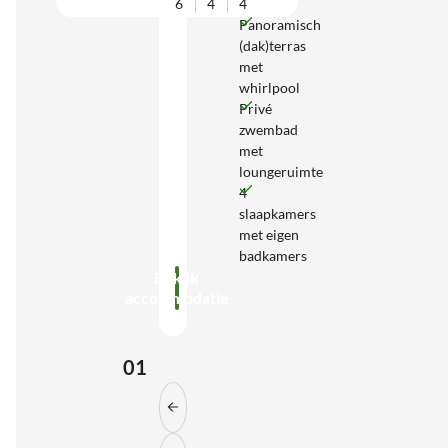
6
4
4
Panoramisch
(dak)terras
met
whirlpool
Privé
zwembad
met
loungeruimte
4
slaapkamers
met eigen
badkamers
Bekijk
accommodatie
01