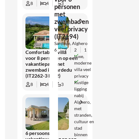
8
4
3
personen
met
zwembad en
veel privacy
(IT2194)
Sardinië, Alghero
6
2
2
1
Comfortabele villa
Luxe,
voor 8 personen op een
moderne
vakantiepark met
villa veel
zwembad in Cardedu
(IT2262-3 Nr. 2)
privacy
Rustige
8
4
3
ligging
nabij
Alghero,
met
stranden,
cultuur en
stad
6 persoons
binnen
vakantiewoning op een