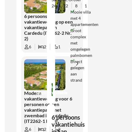
24
12
8
1
Mooie villa
6 persoons
met 4
vakantiewoning op een
appartementen
vakantiepark in
Groot
Cardedu (IT2262-2 Nr.
complex
2)
met
6
2
1
omgelegen
palmbomen
Direct
gelegen
aan
strand
Bekijk
accommodatie
Modern
vakantiewoning voor 6
personen op een
vakantiepark met
zwembad in Cardedu
6 persoons
(IT2262-1 Nr. 4)
vakantiehuis
6
2
2
in San