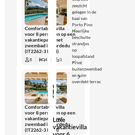
natuur en ongerepte stranden en
zeezicht
nodigt uit om elke dag iets nieuws te
gelegen in de
ontdekken.
baai van
Porto Pino
Comfortabele villa
Heerlijke
voor 8 personen op een
beschutte
vakantiepark met
strandjes
zwembad in Cardedu
op
(IT2262-3 Nr. 4)
loopafstand
8
4
3
Privé
buitenzwembad
en ruim
overdekt terras
Bekijk
accommodatie
Comfortabele villa
voor 8 personen op een
vakantiepark met
Luxe
zwembad in Cardedu
vakantievilla
(IT2262-3 Nr. 3)
voor 6