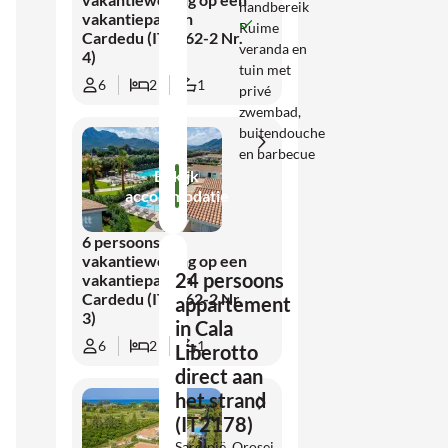
handbereik
vakantiepark in
Ruime
Cardedu (IT2262-2 Nr.
veranda en
4)
tuin met
6
2
1
privé
zwembad,
buitendouche
en barbecue
Bekijk
accommodatie
6 persoons
vakantiewoning op een
24 persoons
vakantiepark in
Cardedu (IT2262-2 Nr.
appartement
3)
in Cala
6
2
1
Liberotto
direct aan
het strand
(IT2178)
Sardinië, Orosei