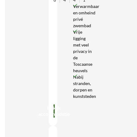
Verwarmbaar
en omheind
privé
zwembad
Vrije
ligging
met veel
privacy in
de
Toscaanse
heuvels
Nabij
stranden,
dorpen en
kunststeden
Bekijk
accommodatie