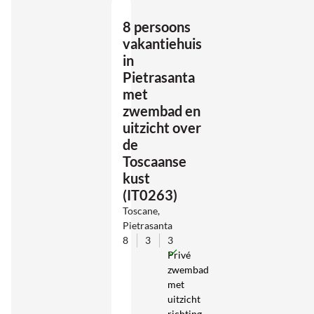
8 persoons
vakantiehuis
in
Pietrasanta
met
zwembad en
uitzicht over
de
Toscaanse
kust
(IT0263)
Toscane,
Pietrasanta
8
3
3
Privé
zwembad
met
uitzicht
richting