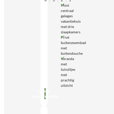
Mooi
centraal
gelegen
vakantiehuis
met drie
slaapkamers
Privé
buitenzwembad
met
buitendouche
Veranda
met
tuinzitjes
met
prachtig
uitzicht
Bekijk
accommodatie