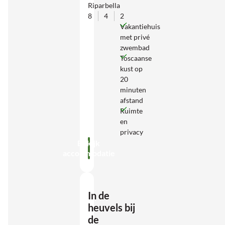
Riparbella
8
4
2
Vakantiehuis
met privé
zwembad
Toscaanse
kust op
20
minuten
afstand
Ruimte
en
privacy
Bekijk
accommodatie
In de
heuvels bij
de