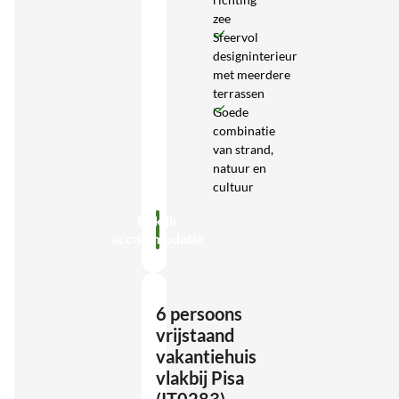
zee
Sfeervol
designinterieur
met meerdere
terrassen
Goede
combinatie
van strand,
natuur en
cultuur
Bekijk
accommodatie
6 persoons
vrijstaand
vakantiehuis
vlakbij Pisa