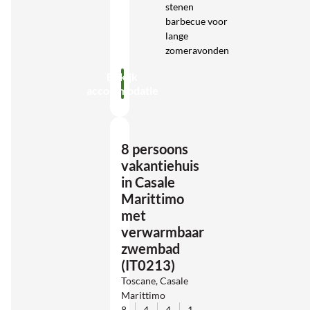
stenen
barbecue voor
lange
zomeravonden
Bekijk
accommodatie
8 persoons
vakantiehuis
in Casale
Marittimo
met
verwarmbaar
zwembad
(IT0213)
Toscane, Casale
Marittimo
8
4
4
1