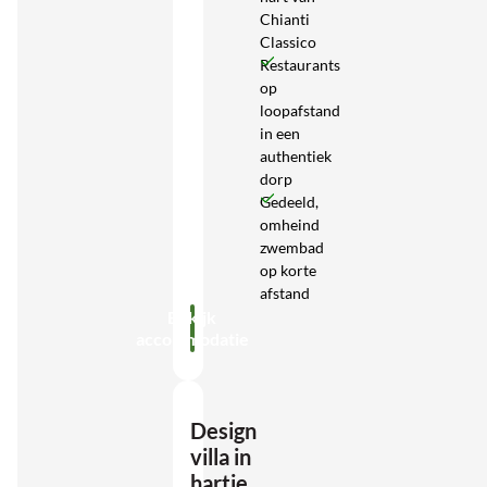
Chianti
Classico
Restaurants
op
loopafstand
in een
authentiek
dorp
Gedeeld,
omheind
zwembad
op korte
afstand
Bekijk
accommodatie
Design
villa in
hartje