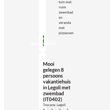
tuin met
ruim
zwembad
en
veranda
met
pizzaoven
Bekijk
accommodatie
Mooi
gelegen 8
persoons
vakantiehuis
in Legoli met
zwembad
(IT0402)
Toscane, Legoli
8
3
2
1