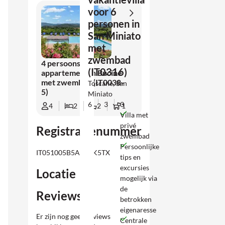
voor 6
personen in
San Miniato
met
zwembad
4 persoons
(IT0316)
appartement in Bucine
met zwembad (IT0038-
Toscane, San
5)
Miniato
6
3
3
4
2
2
1
Villa met
privé
Registratienummer
zwembad
Persoonlijke
IT051005B5A9LAK5TX
tips en
excursies
Locatie
mogelijk via
de
Reviews
betrokken
eigenaresse
Er zijn nog geen reviews
Centrale