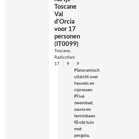
Toscane
Val
d’Orcia
voor 17
personen
(IT0099)
Toscane,
Radicofani
17
9
9
Panoramisch
uitzicht over
heuvels en
cipressen
Privé
zwembad,
sauna en
tennisbaan
Grote tuin
met
pergola,