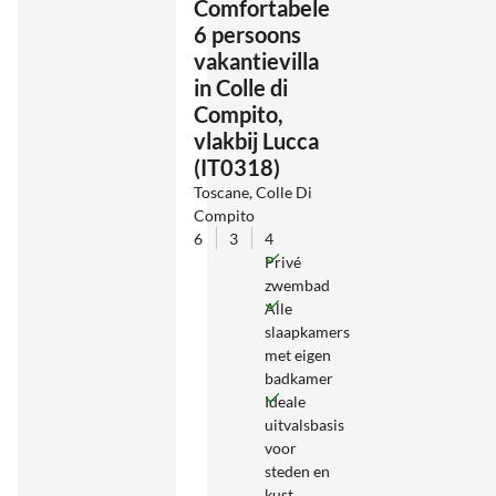
Comfortabele
6 persoons
vakantievilla
in Colle di
Compito,
vlakbij Lucca
(IT0318)
Toscane, Colle Di
Compito
6
3
4
Privé
zwembad
Alle
slaapkamers
met eigen
badkamer
Ideale
uitvalsbasis
voor
steden en
kust