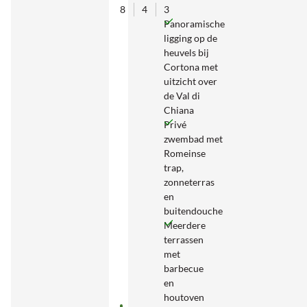
8
4
3
Panoramische
ligging op de
heuvels bij
Cortona met
uitzicht over
de Val di
Chiana
Privé
zwembad met
Romeinse
trap,
zonneterras
en
buitendouche
Meerdere
terrassen
met
barbecue
en
houtoven