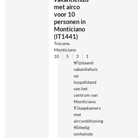
met airco
voor 10
personen in
Monticiano
(IT1441)
Toscane,
Monticiano
10
5
3
1
Vrijstaand
vakantiehuis
op
loopafstand
van het
centrum van
Monticiano
5 slaapkamers
met
airconditioning
Volledig
omheinde