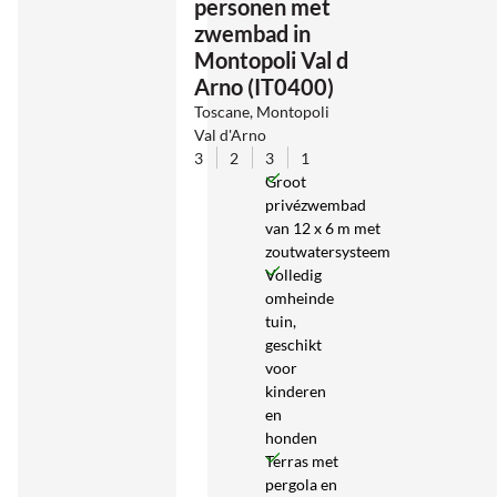
personen met
zwembad in
Montopoli Val d
Arno (IT0400)
Toscane, Montopoli
Val d'Arno
3
2
3
1
Groot
privézwembad
van 12 x 6 m met
zoutwatersysteem
Volledig
omheinde
tuin,
geschikt
voor
kinderen
en
honden
Terras met
pergola en