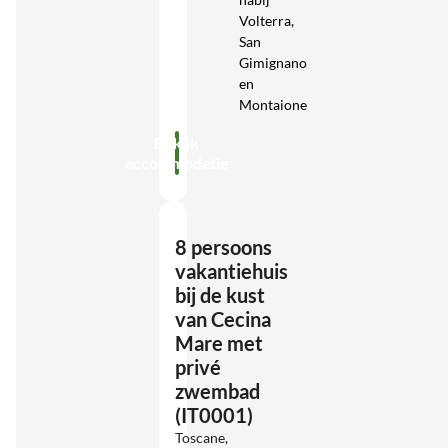
Volterra,
San
Gimignano
en
Montaione
Bekijk
accommodatie
8 persoons
vakantiehuis
bij de kust
van Cecina
Mare met
privé
zwembad
(IT0001)
Toscane,