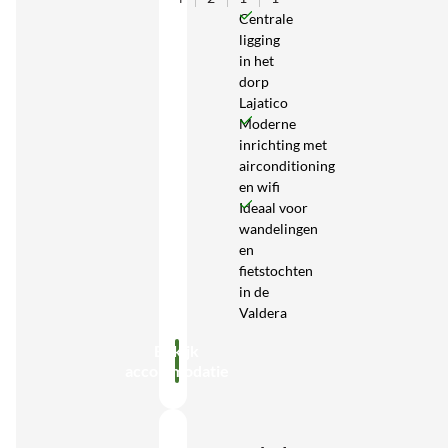
Centrale
ligging
in het
dorp
Lajatico
Moderne
inrichting met
airconditioning
en wifi
Ideaal voor
wandelingen
en
fietstochten
in de
Valdera
Bekijk
accommodatie