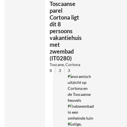
Toscaanse
parel
Cortona ligt
dit 8
persoons
vakantiehuis
met
zwembad
(IT0280)
Toscane, Cortona
8
3
3
Panoramisch
uitzicht op
Cortona en
de Toscaanse
heuvels
Privézwembad
in een
omheinde tuin
Rustige,