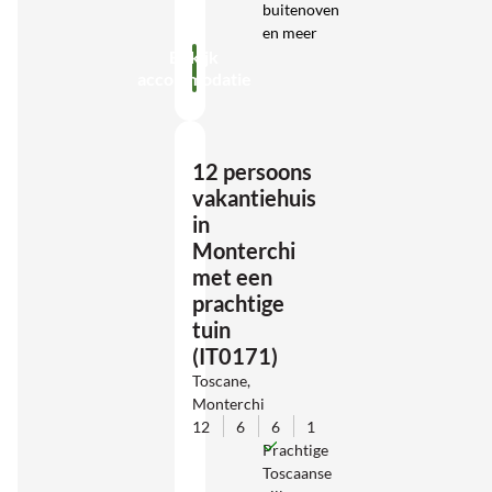
buitenoven
en meer
Bekijk
accommodatie
12 persoons
vakantiehuis
in
Monterchi
met een
prachtige
tuin
(IT0171)
Toscane,
Monterchi
12
6
6
1
Prachtige
Toscaanse