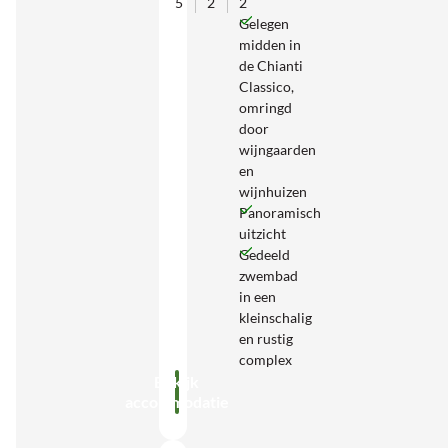
5
2
2
Gelegen
midden in
de Chianti
Classico,
omringd
door
wijngaarden
en
wijnhuizen
Panoramisch
uitzicht
Gedeeld
zwembad
in een
kleinschalig
en rustig
complex
Bekijk
accommodatie