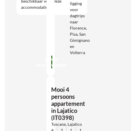
beschikbaar voor deze
ligging
accommodatie.
voor
dagtrips
naar
Florence,
Pisa, San
Gimignano
en
Volterra
Bekijk
accommodatie
Mooi 4
persoons
appartement
in Lajatico
(IT0398)
Toscane, Lajatico
4
2
1
1