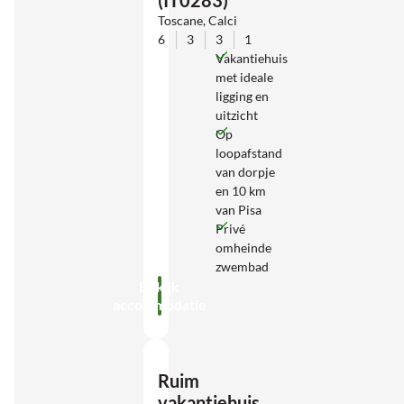
(IT0283)
Toscane, Calci
6
3
3
1
Vakantiehuis
met ideale
ligging en
uitzicht
Op
loopafstand
van dorpje
en 10 km
van Pisa
Privé
omheinde
zwembad
Bekijk
accommodatie
Ruim
vakantiehuis