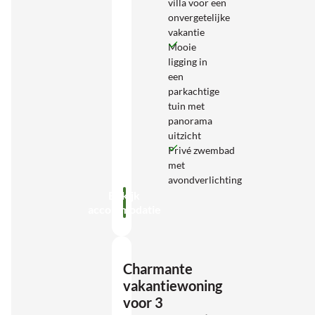
villa voor een
onvergetelijke
vakantie
Mooie
ligging in
een
parkachtige
tuin met
panorama
uitzicht
Privé zwembad
met
avondverlichting
Bekijk
accommodatie
Charmante
vakantiewoning
voor 3