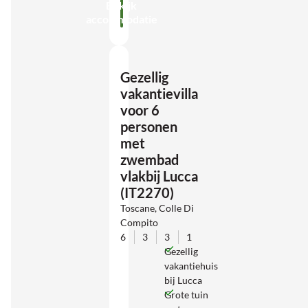
Bekijk
accommodatie
Gezellig
vakantievilla
voor 6
personen
met
zwembad
vlakbij Lucca
(IT2270)
Toscane, Colle Di
Compito
6
3
3
1
Gezellig
vakantiehuis
bij Lucca
Grote tuin