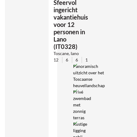
Sfeervol
ingericht
vakantiehuis
voor 12
personen in
Lano
(IT0328)
Toscane, Iano
12
6
6
1
Panoramisch
uitzicht over het
Toscaanse
heuvellandschap
Privé
zwembad
met
zonnig
terras
Rustige
ligging
nabij