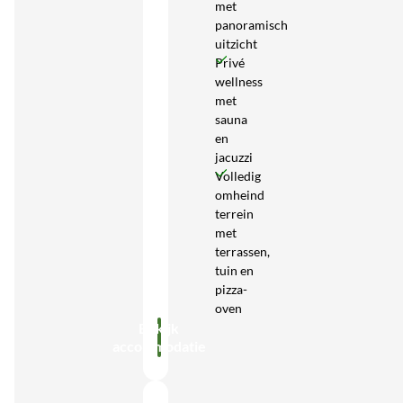
met
panoramisch
uitzicht
Privé
wellness
met
sauna
en
jacuzzi
Volledig
omheind
terrein
met
terrassen,
tuin en
pizza-
oven
Bekijk
accommodatie