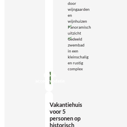
door
wijngaarden
en
wijnhuizen
Panoramisch
uitzicht
Gedeeld
zwembad
in een
kleinschalig
en rustig
complex
Bekijk
accommodatie
Vakantiehuis
voor 5
personen op
historisch