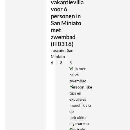
vakantievilla
voor 6
personen in
San Miniato
met
zwembad
(IT0316)
Toscane, San
Miniato
6
3
3
Villa met
privé
zwembad
Persoonlijke
tips en
excursies
mogelijk via
de
betrokken
eigenaresse
Centrale