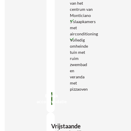
van het
centrum van
Monticiano
5 slaapkamers
met
airconditioning
Volledig
omheinde
tuin met
ruim
zwembad
en
veranda
met
pizzaoven
Bekijk
accommodatie
Vrijstaande