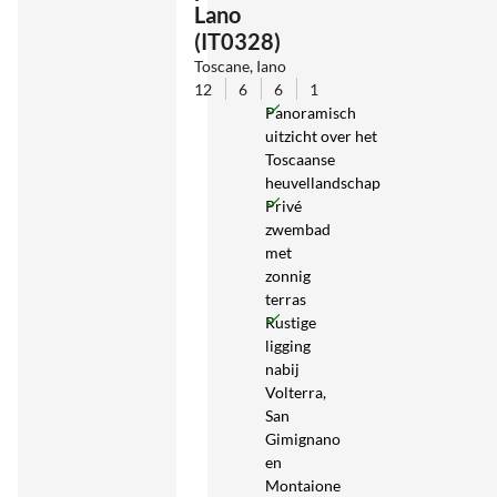
Lano
(IT0328)
Toscane, Iano
12
6
6
1
Panoramisch
uitzicht over het
Toscaanse
heuvellandschap
Privé
zwembad
met
zonnig
terras
Rustige
ligging
nabij
Volterra,
San
Gimignano
en
Montaione