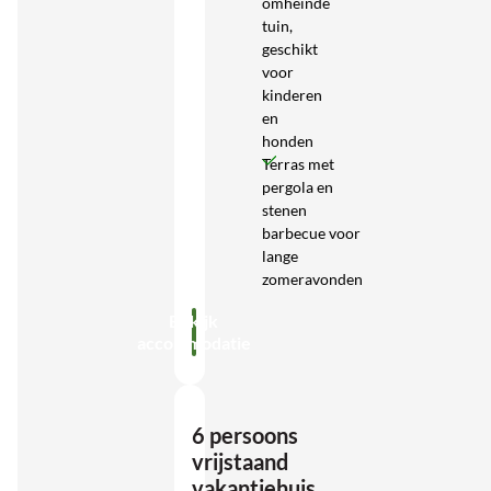
omheinde
tuin,
geschikt
voor
kinderen
en
honden
Terras met
pergola en
stenen
barbecue voor
lange
zomeravonden
Bekijk
accommodatie
6 persoons
vrijstaand
vakantiehuis