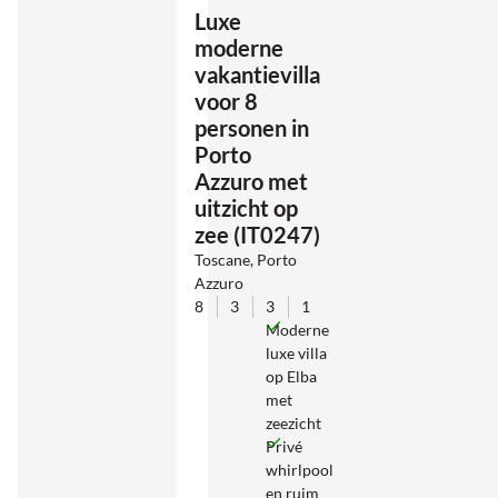
Luxe
moderne
vakantievilla
voor 8
personen in
Porto
Azzuro met
uitzicht op
zee (IT0247)
Toscane, Porto
Azzuro
8
3
3
1
Moderne
luxe villa
op Elba
met
zeezicht
Privé
whirlpool
en ruim