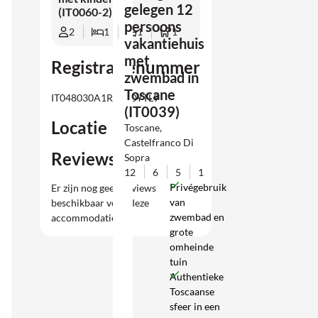
gelegen 12
(IT0060-2)
persoons
2
1
1
1
vakantiehuis
met
Registratienummer
zwembad in
Toscane
IT048030A1RWROYTL9
(IT0039)
Locatie
Toscane,
Castelfranco Di
Reviews
Sopra
12
6
5
1
Privégebruik
Er zijn nog geen reviews
van
beschikbaar voor deze
zwembad en
accommodatie.
grote
omheinde
tuin
Authentieke
Toscaanse
sfeer in een