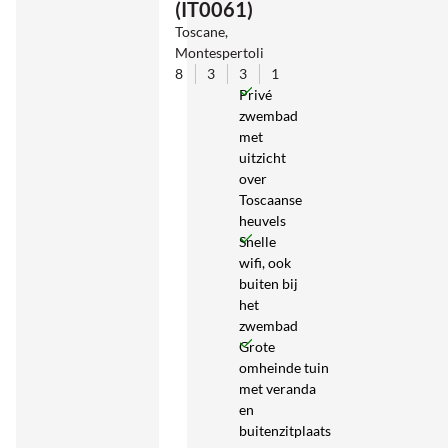
(IT0061)
Toscane,
Montespertoli
8
3
3
1
Privé
zwembad
met
uitzicht
over
Toscaanse
heuvels
Snelle
wifi, ook
buiten bij
het
zwembad
Grote
omheinde tuin
met veranda
en
buitenzitplaats