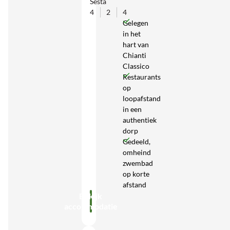
Sesta
4
2
4
Gelegen
in het
hart van
Chianti
Classico
Restaurants
op
loopafstand
in een
authentiek
dorp
Gedeeld,
omheind
zwembad
op korte
afstand
Bekijk
accommodatie