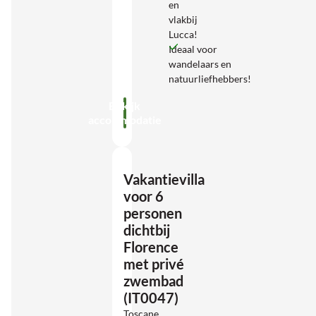
en
vlakbij
Lucca!
Ideaal voor
wandelaars en
natuurliefhebbers!
Bekijk
accommodatie
Vakantievilla
voor 6
personen
dichtbij
Florence
met privé
zwembad
(IT0047)
Toscane,