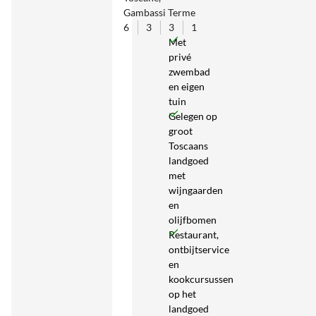
Gambassi Terme
6
3
3
1
Met
privé
zwembad
en eigen
tuin
Gelegen op
groot
Toscaans
landgoed
met
wijngaarden
en
olijfbomen
Restaurant,
ontbijtservice
en
kookcursussen
op het
landgoed