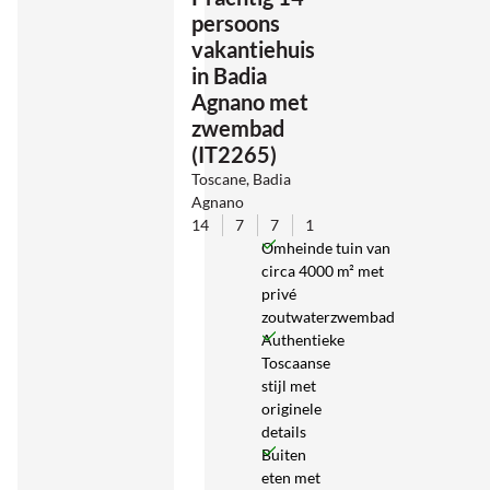
persoons
vakantiehuis
in Badia
Agnano met
zwembad
(IT2265)
Toscane, Badia
Agnano
14
7
7
1
Omheinde tuin van
circa 4000 m² met
privé
zoutwaterzwembad
Authentieke
Toscaanse
stijl met
originele
details
Buiten
eten met