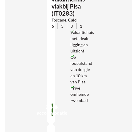
vlakbij Pisa
(IT0283)
Toscane, Calci
6
3
3
1
Vakantiehuis
met ideale
ligging en
uitzicht
Op
loopafstand
van dorpje
en 10 km
van Pisa
Privé
omheinde
zwembad
Bekijk
accommodatie