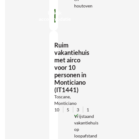
houtoven
Bekijk
accommodatie
Ruim
vakantiehuis
met airco
voor 10
personen in
Monticiano
(IT1441)
Toscane,
Monticiano
10
5
3
1
Vrijstaand
vakantiehuis
op
loopafstand