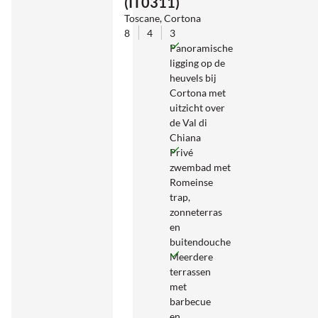
(IT0311)
Toscane, Cortona
8
4
3
Panoramische
ligging op de
heuvels bij
Cortona met
uitzicht over
de Val di
Chiana
Privé
zwembad met
Romeinse
trap,
zonneterras
en
buitendouche
Meerdere
terrassen
met
barbecue
en