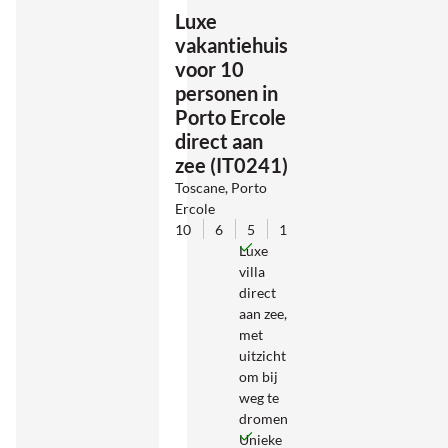
Luxe
vakantiehuis
voor 10
personen in
Porto Ercole
direct aan
zee (IT0241)
Toscane, Porto
Ercole
10
6
5
1
Luxe
villa
direct
aan zee,
met
uitzicht
om bij
weg te
dromen
Unieke