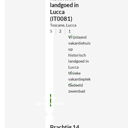
landgoed in
Lucca
(IT0081)
Toscane, Lucca
5
2
1
Vrijstaand
vakantiehuis
op
historisch
landgoed in
Lucca
Unieke
vakantieplek
Gedeeld
zwembad
Bekijk
accommodatie
Prachtig 14