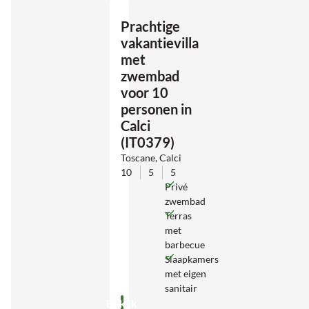
Prachtige
vakantievilla
met
zwembad
voor 10
personen in
Calci
(IT0379)
Toscane, Calci
10
5
5
Privé
zwembad
Terras
met
barbecue
Slaapkamers
met eigen
sanitair
Bekijk