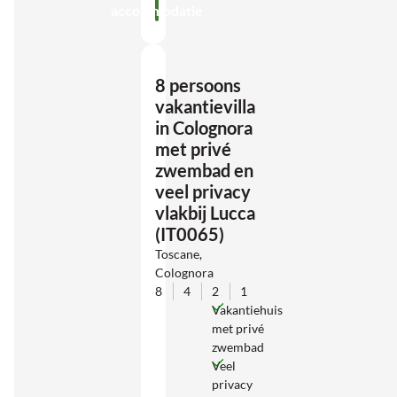
accommodatie
8 persoons
vakantievilla
in Colognora
met privé
zwembad en
veel privacy
vlakbij Lucca
(IT0065)
Toscane,
Colognora
8
4
2
1
Vakantiehuis
met privé
zwembad
Veel
privacy