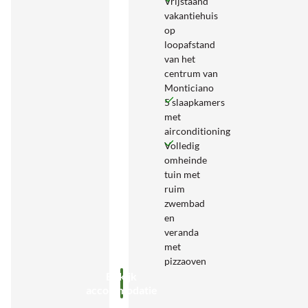
Vrijstaand
vakantiehuis
op
loopafstand
van het
centrum van
Monticiano
5 slaapkamers
met
airconditioning
Volledig
omheinde
tuin met
ruim
zwembad
en
veranda
met
pizzaoven
Bekijk
accommodatie