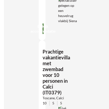
Spectaculair
gelegen op
een
heuvelrug
vlakbij Siena
Bekijk
accommodatie
Prachtige
vakantievilla
met
zwembad
voor 10
personen in
Calci
(IT0379)
Toscane, Calci
10
5
5
Privé