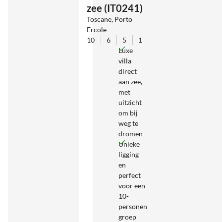
zee (IT0241)
Toscane, Porto
Ercole
10
6
5
1
Luxe
villa
direct
aan zee,
met
uitzicht
om bij
weg te
dromen
Unieke
ligging
en
perfect
voor een
10-
personen
groep