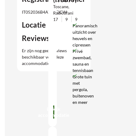
Toscane,
IT052036B4AYX5EICW
Radicofani
17
9
9
Locatie
Panoramisch
uitzicht over
Reviews
heuvels en
cipressen
Er zijn nog geen reviews
Privé
beschikbaar voor deze
zwembad,
accommodatie.
sauna en
tennisbaan
Grote tuin
met
pergola,
buitenoven
en meer
Bekijk
accommodatie