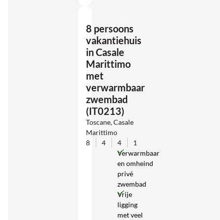
8 persoons
vakantiehuis
in Casale
Marittimo
met
verwarmbaar
zwembad
(IT0213)
Toscane, Casale
Marittimo
8
4
4
1
Verwarmbaar
en omheind
privé
zwembad
Vrije
ligging
met veel