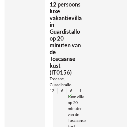
12 persoons
luxe
vakantievilla
in
Guardistallo
op 20
minuten van
de
Toscaanse
kust
(IT0156)
Toscane,
Guardistallo
12
6
6
1
Luxe villa
op 20
minuten
van de
Toscaanse
kust