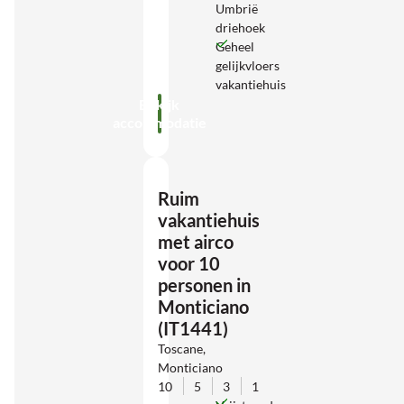
Umbrië
driehoek
Geheel
gelijkvloers
vakantiehuis
Bekijk
accommodatie
Ruim
vakantiehuis
met airco
voor 10
personen in
Monticiano
(IT1441)
Toscane,
Monticiano
10
5
3
1