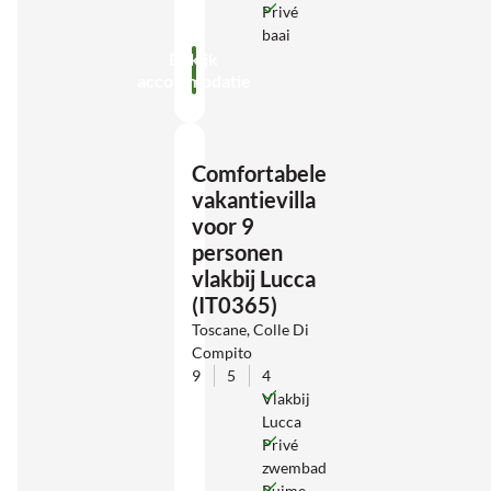
Privé
baai
Bekijk
accommodatie
Comfortabele
vakantievilla
voor 9
personen
vlakbij Lucca
(IT0365)
Toscane, Colle Di
Compito
9
5
4
Vlakbij
Lucca
Privé
zwembad
Ruime