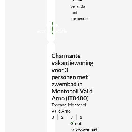
veranda
met
barbecue
Bekijk
accommodatie
Charmante
vakantiewoning
voor 3
personen met
zwembad in
Montopoli Val d
Arno (IT0400)
Toscane, Montopoli
Val d'Arno
3
2
3
1
Groot
privézwembad