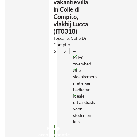
vakantievilla
in Colle di
Compito,
vlakbij Lucca
(IT0318)
Toscane, Colle Di
Compito
6
3
4
Privé
zwembad
Alle
slaapkamers
met eigen
badkamer
Ideale
uitvalsbasis
voor
steden en
kust
Bekijk
accommodatie