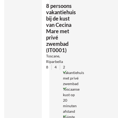
8 persoons
vakantiehuis
bij de kust
van Cecina
Mare met
privé
zwembad
(IT0001)
Toscane,
Riparbella
8
4
2
Vakantiehuis
met privé
zwembad
Toscaanse
kust op
20
minuten
afstand
Ruimte