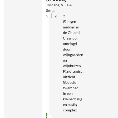
Toscane, Villa A
Sesta
5
2
2
Gelegen
midden in
de Chianti
Classico,
omringd
door
wijngaarden
en
wijnhuizen
Panoramisch
uitzicht
Gedeeld
zwembad
in een
kleinschalig
en rustig
complex
Bekijk