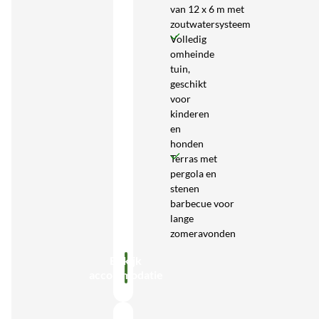
van 12 x 6 m met
zoutwatersysteem
Volledig
omheinde
tuin,
geschikt
voor
kinderen
en
honden
Terras met
pergola en
stenen
barbecue voor
lange
zomeravonden
Bekijk
accommodatie