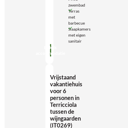
zwembad
Terras
met
barbecue
Slaapkamers
met eigen
sanitair
Bekijk
accommodatie
Vrijstaand
vakantiehuis
voor 6
personen in
Terricciola
tussen de
wijngaarden
(IT0269)