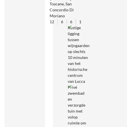
Toscane, San
Concordio Di
Moriano
12
6
6
1
Rustige
ligging
tussen
wijngaarden
op slechts
10 minuten
van het
historische
centrum
van Lucca
Privé
zwembad
en
verzorgde
tuin met
volop
ruimte om