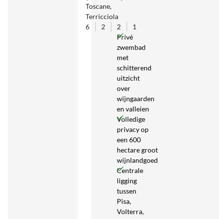
Toscane,
Terricciola
6
2
2
1
Privé
zwembad
met
schitterend
uitzicht
over
wijngaarden
en valleien
Volledige
privacy op
een 600
hectare groot
wijnlandgoed
Centrale
ligging
tussen
Pisa,
Volterra,