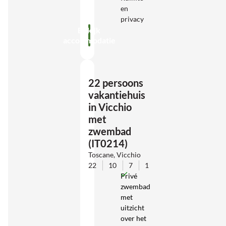
en
privacy
Bekijk
accommodatie
22 persoons
vakantiehuis
in Vicchio
met
zwembad
(IT0214)
Toscane, Vicchio
22
10
7
1
Privé
zwembad
met
uitzicht
over het