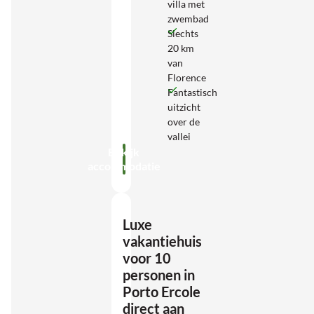
villa met
zwembad
Slechts
20 km
van
Florence
Fantastisch
uitzicht
over de
vallei
Bekijk
accommodatie
Luxe
vakantiehuis
voor 10
personen in
Porto Ercole
direct aan