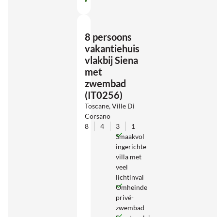
8 persoons
vakantiehuis
vlakbij Siena
met
zwembad
(IT0256)
Toscane, Ville Di
Corsano
8
4
3
1
Smaakvol
ingerichte
villa met
veel
lichtinval
Omheinde
privé-
zwembad