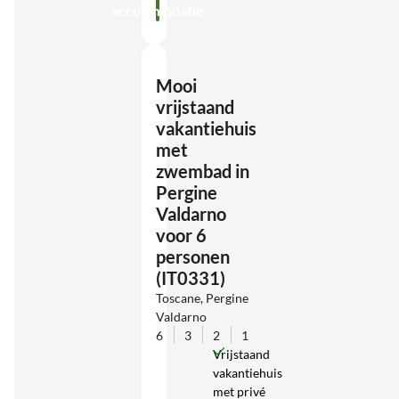
accommodatie
Mooi
vrijstaand
vakantiehuis
met
zwembad in
Pergine
Valdarno
voor 6
personen
(IT0331)
Toscane, Pergine
Valdarno
6
3
2
1
Vrijstaand
vakantiehuis
met privé