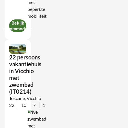
met
beperkte
mobiliteit
Bekijk
accommodatie
22 persoons
vakantiehuis
in Vicchio
met
zwembad
(IT0214)
Toscane, Vicchio
22
10
7
1
Privé
zwembad
met