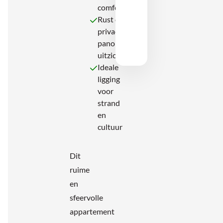
comfort
Rust en
privacy met
panoramisch
uitzicht
Ideale
ligging
voor
strand
en
cultuur
Dit
ruime
en
sfeervolle
appartement