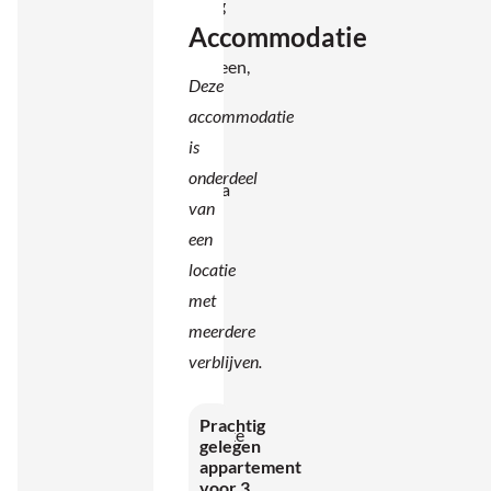
inrichting
Accommodatie
met
natuursteen,
Deze
houten
accommodatie
balken
is
en
onderdeel
terracotta
van
vloeren
een
geeft
locatie
het
met
geheel
meerdere
een
verblijven.
warme
en
Prachtig
authentieke
gelegen
sfeer.
appartement
voor 3