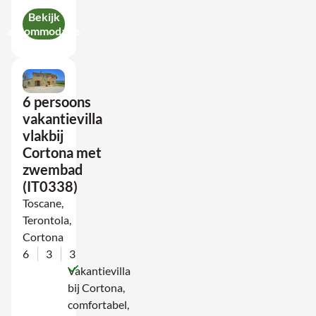
Bekijk
accommodatie
6 persoons
vakantievilla
vlakbij
Cortona met
zwembad
(IT0338)
Toscane,
Terontola,
Cortona
6
3
3
Vakantievilla
bij Cortona,
comfortabel,