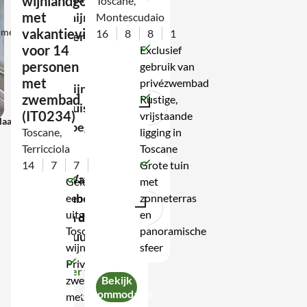
wijnlandgoed
Toscane,
met
mijn
Montescudaio
specialist
vakantievilla
d met
8,6/10
16
8
8
1
verblijf?
met
voor 14
Exclusief
laagste
personen
gebruik van
prijs
met
privézwembad
Zijn
garantie
zwembad
Rustige,
huisdieren
(IT0234)
vrijstaande
laagste prijs garantie
Aanbod
t
toegestaan?
Toscane,
ligging in
n
op
Terricciola
Toscane
maat
14
7
7
1
Grote tuin
Wat is
Gelegen op
met
inbegrepen
een
zonneterras
uitgestrekt
en
in de
Toscaans
panoramische
huurprijs?
ar
wijnlandgoed
sfeer
cebook
t op Whatsapp
Privé
Meer tonen
zwembad
Bekijk
accommodatie
il
met veel