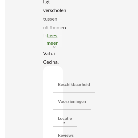
ligt
verscholen
tussen
olijfbomen
Lees
in de
meer
rustige
Val di
Cecina.
U geniet
hier van
Beschikbaarheid
een
prachtig
Voorzieningen
uitzicht
op de
Locatie
Toscaanse
heuvels
Reviews