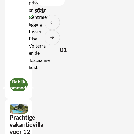
privacy
01
en groen
Centrale
ligging
tussen
Pisa,
Volterra
01
en de
Toscaanse
kust
Bekijk
accommodatie
Prachtige
vakantievilla
voor 12