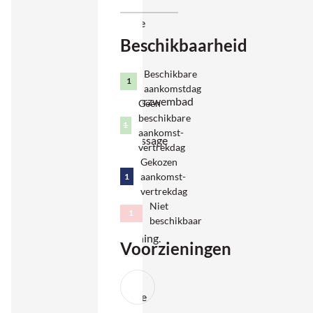
en de
Tyrreense
Beschikbaarheid
zee,
terwijl
Beschikbare
het
1
aankomstdag
zoutwaterzwembad
Geen
beschikbare
met
1
aankomst-
hydromassage
vertrekdag
op het
Gekozen
aankomst-
1
terrein
vertrekdag
uitnodigt
Niet
1
tot
beschikbaar
ontspanning.
Voorzieningen
De
typische
Toscaanse