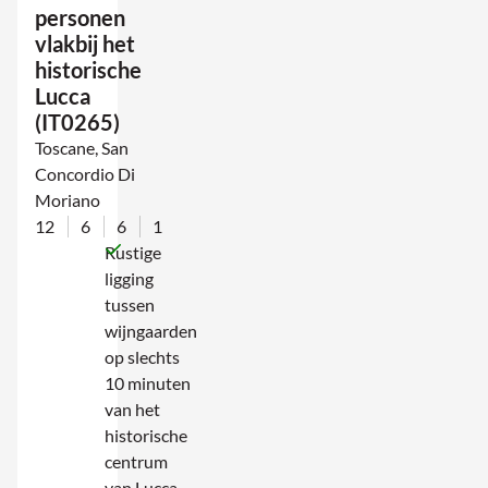
personen
vlakbij het
historische
Lucca
(IT0265)
Toscane, San
Concordio Di
Moriano
12
6
6
1
Rustige
ligging
tussen
wijngaarden
op slechts
10 minuten
van het
historische
centrum
van Lucca