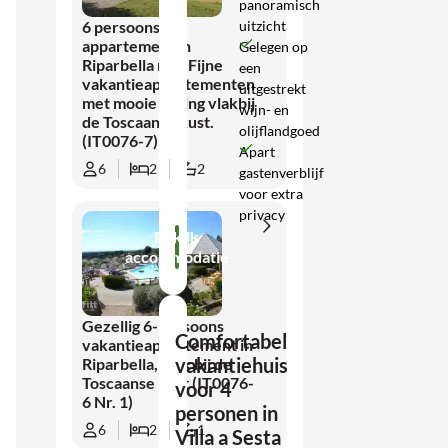
panoramisch
uitzicht
6 persoons
appartement in
Gelegen op
Riparbella met Fijne
een
vakantieappartementen
uitgestrekt
met mooie ligging vlakbij
wijn- en
de Toscaanse kust.
olijflandgoed
(IT0076-7)
Apart
6
2
2
gastenverblijf
voor extra
privacy
Bekijk
accommodatie
Gezellig 6-persoons
Comfortabel
vakantieappartement in
vakantiehuis
Riparbella, vlak bij de
Toscaanse kust (IT0076-
voor 4
6 Nr. 1)
personen in
6
2
1
Villa a Sesta