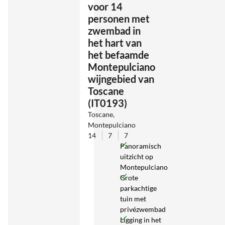
voor 14
personen met
zwembad in
het hart van
het befaamde
Montepulciano
wijngebied van
Toscane
(IT0193)
Toscane,
Montepulciano
14
7
7
Panoramisch
uitzicht op
Montepulciano
Grote
parkachtige
tuin met
privézwembad
Ligging in het