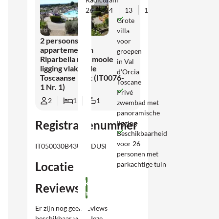
26
14
13
1
Grote
villa
2 persoons
voor
appartement in
groepen
Riparbella met mooie
in Val
ligging vlakbij de
d'Orcia
Toscaanse kust (IT0076-
Toscane
1 Nr. 1)
Privé
2
1
1
zwembad met
panoramische
Registratienummer
ligging
Beschikbaarheid
voor 26
IT050030B43U2NDUSI
personen met
Locatie
parkachtige tuin
Bekijk
Reviews
accommodatie
Er zijn nog geen reviews
beschikbaar voor deze