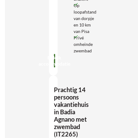
Op
loopafstand
van dorpje
en 10 km
van Pisa
Privé
omheinde
zwembad
Bekijk
accommodatie
Prachtig 14
persoons
vakantiehuis
in Badia
Agnano met
zwembad
(IT2265)