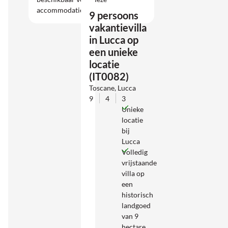
accommodatie.
9 persoons
vakantievilla
in Lucca op
een unieke
locatie
(IT0082)
Toscane, Lucca
9
4
3
Unieke
locatie
bij
Lucca
Volledig
vrijstaande
villa op
een
historisch
landgoed
van 9
hectare