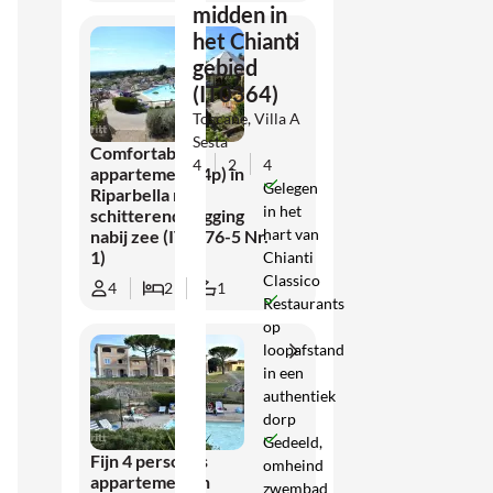
midden in
het Chianti
gebied
(IT0364)
Toscane, Villa A
Sesta
Comfortabel
4
2
4
appartement (4p) in
Gelegen
Riparbella met
in het
schitterende ligging
hart van
nabij zee (IT0076-5 Nr.
1)
Chianti
Classico
4
2
1
Restaurants
op
loopafstand
in een
authentiek
dorp
Gedeeld,
Fijn 4 persoons
omheind
appartement in
zwembad