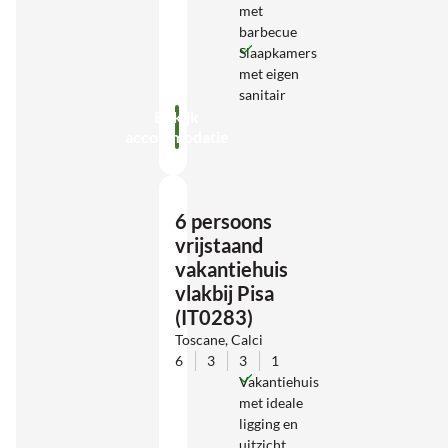
met
barbecue
Slaapkamers
met eigen
sanitair
Bekijk
accommodatie
6 persoons
vrijstaand
vakantiehuis
vlakbij Pisa
(IT0283)
Toscane, Calci
6
3
3
1
Vakantiehuis
met ideale
ligging en
uitzicht