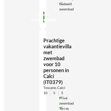
Gedeeld
zwembad
Bekijk
accommodatie
Prachtige
vakantievilla
met
zwembad
voor 10
personen in
Calci
(IT0379)
Toscane, Calci
10
5
5
Privé
zwembad
Terras