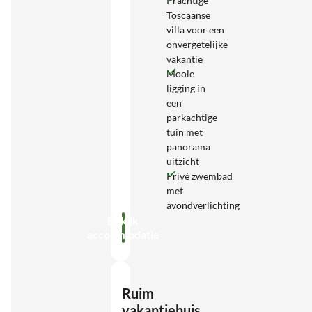
Prachtige
Toscaanse
villa voor een
onvergetelijke
vakantie
Mooie
ligging in
een
parkachtige
tuin met
panorama
uitzicht
Privé zwembad
met
avondverlichting
Bekijk
accommodatie
Ruim
vakantiehuis