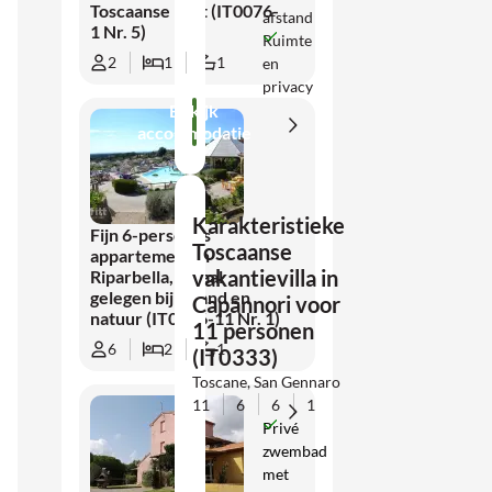
Toscaanse kust (IT0076-
afstand
1 Nr. 5)
Ruimte
2
1
1
en
privacy
Bekijk
accommodatie
Karakteristieke
Fijn 6-persoons
Toscaanse
appartement in
vakantievilla in
Riparbella, ideaal
gelegen bij strand en
Capannori voor
natuur (IT0076-11 Nr. 1)
11 personen
6
2
1
(IT0333)
Toscane, San Gennaro
11
6
6
1
Privé
zwembad
met