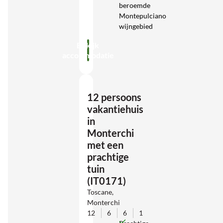
beroemde
Montepulciano
wijngebied
Bekijk
accommodatie
12 persoons
vakantiehuis
in
Monterchi
met een
prachtige
tuin
(IT0171)
Toscane,
Monterchi
12
6
6
1