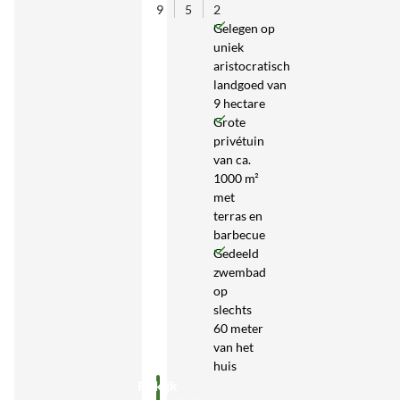
9
5
2
Gelegen op
uniek
aristocratisch
landgoed van
9 hectare
Grote
privétuin
van ca.
1000 m²
met
terras en
barbecue
Gedeeld
zwembad
op
slechts
60 meter
van het
huis
Bekijk