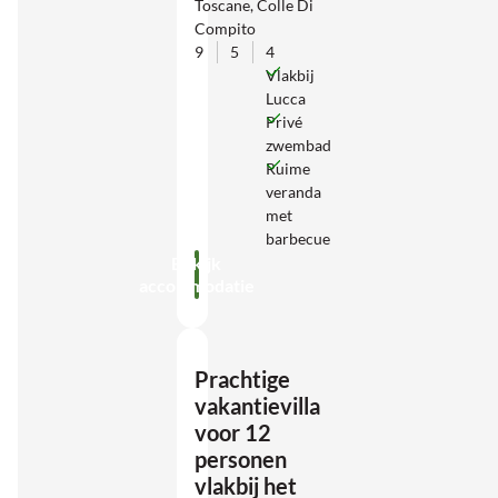
Toscane, Colle Di
Compito
9
5
4
Vlakbij
Lucca
Privé
zwembad
Ruime
veranda
met
barbecue
Bekijk
accommodatie
Prachtige
vakantievilla
voor 12
personen
vlakbij het