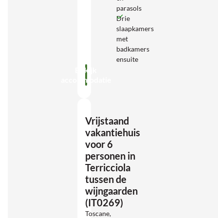
parasols
Drie
slaapkamers
met
badkamers
ensuite
Bekijk
accommodatie
Vrijstaand
vakantiehuis
voor 6
personen in
Terricciola
tussen de
wijngaarden
(IT0269)
Toscane,