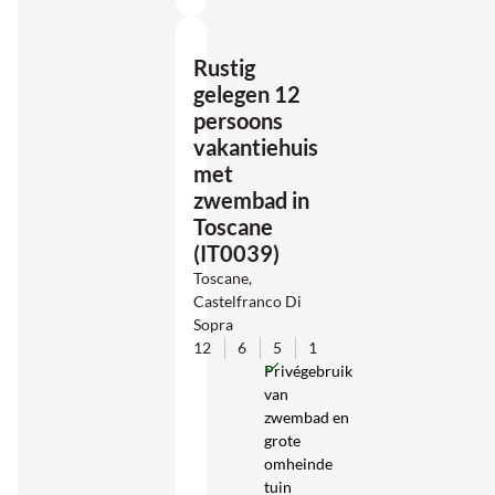
Rustig
gelegen 12
persoons
vakantiehuis
met
zwembad in
Toscane
(IT0039)
Toscane,
Castelfranco Di
Sopra
12
6
5
1
Privégebruik
van
zwembad en
grote
omheinde
tuin