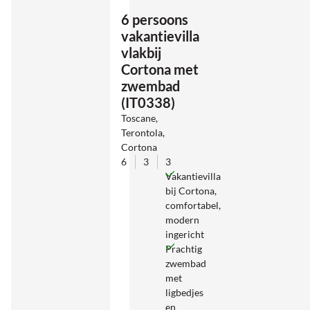
6 persoons
vakantievilla
vlakbij
Cortona met
zwembad
(IT0338)
Toscane,
Terontola,
Cortona
6
3
3
Vakantievilla
bij Cortona,
comfortabel,
modern
ingericht
Prachtig
zwembad
met
ligbedjes
en