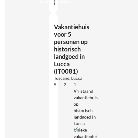
accommodatie
Vakantiehuis
voor 5
personen op
historisch
landgoed in
Lucca
(IT0081)
Toscane, Lucca
5
2
1
Vrijstaand
vakantiehuis
op
historisch
landgoed in
Lucca
Unieke
vakantieplek