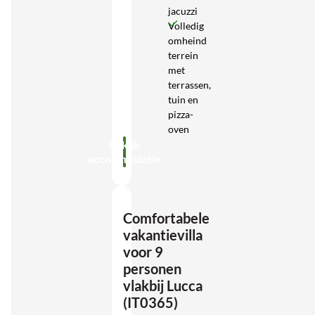
jacuzzi
Volledig
omheind
terrein
met
terrassen,
tuin en
pizza-
oven
Bekijk
accommodatie
Comfortabele
vakantievilla
voor 9
personen
vlakbij Lucca
(IT0365)