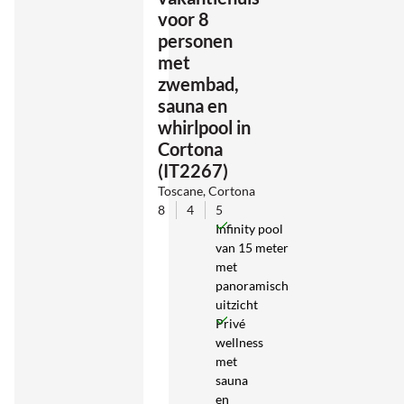
voor 8
personen
met
zwembad,
sauna en
whirlpool in
Cortona
(IT2267)
Toscane, Cortona
8
4
5
Infinity pool
van 15 meter
met
panoramisch
uitzicht
Privé
wellness
met
sauna
en