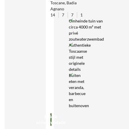
Toscane, Badia
Agnano
14
7
7
1
Omheinde tuin van
circa 4000 m² met
privé
zoutwaterzwembad
Authentieke
Toscaanse
stijl met
originele
details
Buiten
eten met
veranda,
barbecue
en
buitenoven
Bekijk
accommodatie