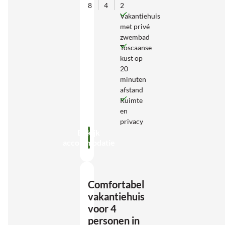
8
4
2
Vakantiehuis
met privé
zwembad
Toscaanse
kust op
20
minuten
afstand
Ruimte
en
privacy
Bekijk
accommodatie
Comfortabel
vakantiehuis
voor 4
personen in