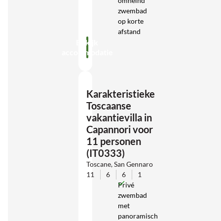
omheind
zwembad
op korte
afstand
Bekijk
accommodatie
Karakteristieke
Toscaanse
vakantievilla in
Capannori voor
11 personen
(IT0333)
Toscane, San Gennaro
11
6
6
1
Privé
zwembad
met
panoramisch