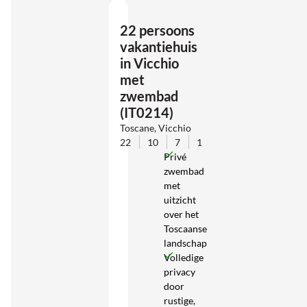
22 persoons
vakantiehuis
in Vicchio
met
zwembad
(IT0214)
Toscane, Vicchio
22
10
7
1
Privé
zwembad
met
uitzicht
over het
Toscaanse
landschap
Volledige
privacy
door
rustige,