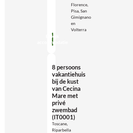
Florence,
Pisa, San
Gimignano
en
Volterra
Bekijk
accommodatie
8 persoons
vakantiehuis
bij de kust
van Cecina
Mare met
privé
zwembad
(IT0001)
Toscane,
Riparbella