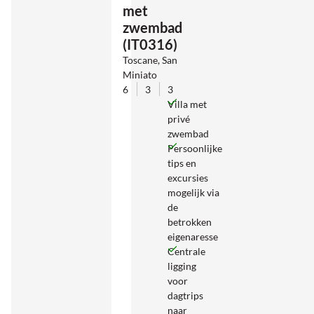
met
zwembad
(IT0316)
Toscane, San
Miniato
6
3
3
Villa met
privé
zwembad
Persoonlijke
tips en
excursies
mogelijk via
de
betrokken
eigenaresse
Centrale
ligging
voor
dagtrips
naar