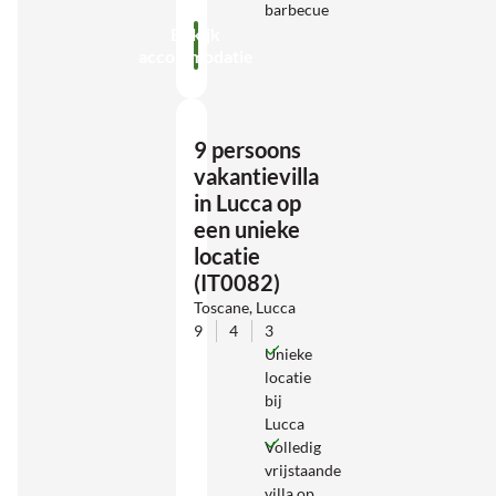
barbecue
Bekijk
accommodatie
9 persoons
vakantievilla
in Lucca op
een unieke
locatie
(IT0082)
Toscane, Lucca
9
4
3
Unieke
locatie
bij
Lucca
Volledig
vrijstaande
villa op