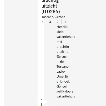
uitzicht
(IT0285)
Toscane, Cetona
6
3
2
1
Heerlijk
klein
vakantiehuis
met
prachtig
uitzicht
Gelegen
in de
Toscane-
Lazio-
Umbrië
driehoek
Geheel
gelijkvloers
vakantiehuis
Bekijk