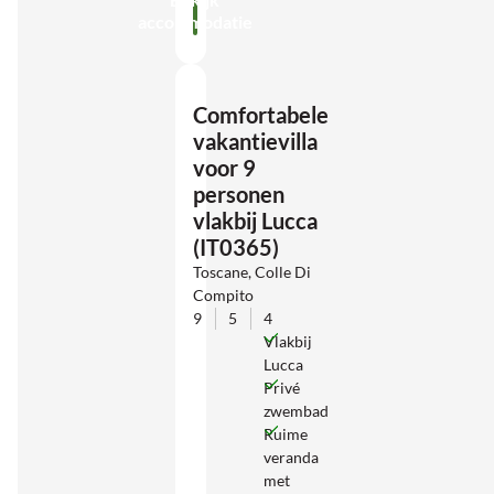
accommodatie
Comfortabele
vakantievilla
voor 9
personen
vlakbij Lucca
(IT0365)
Toscane, Colle Di
Compito
9
5
4
Vlakbij
Lucca
Privé
zwembad
Ruime
veranda
met