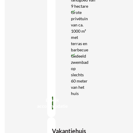
9 hectare
Grote
privétuin
van ca.
1000 m²
met
terras en
barbecue
Gedeeld
zwembad
op
slechts
60 meter
van het
huis
Bekijk
accommodatie
Vakantiehuis