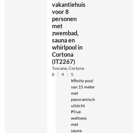
vakantiehuis
voor 8
personen
met
zwembad,
sauna en
whirlpool in
Cortona
(IT2267)
Toscane, Cortona
8
4
5
Infinity pool
van 15 meter
met
panoramisch
uitzicht
Privé
wellness
met
sauna