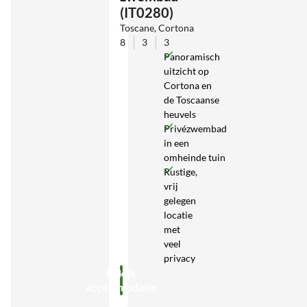
(IT0280)
Toscane, Cortona
8
3
3
Panoramisch
uitzicht op
Cortona en
de Toscaanse
heuvels
Privézwembad
in een
omheinde tuin
Rustige,
vrij
gelegen
locatie
met
veel
privacy
Bekijk
accommodatie