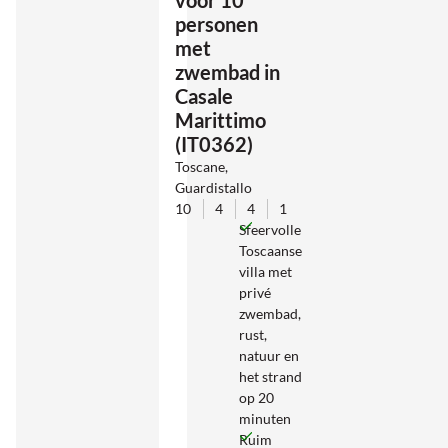
voor 10
personen
met
zwembad in
Casale
Marittimo
(IT0362)
Toscane,
Guardistallo
10
4
4
1
Sfeervolle
Toscaanse
villa met
privé
zwembad,
rust,
natuur en
het strand
op 20
minuten
Ruim