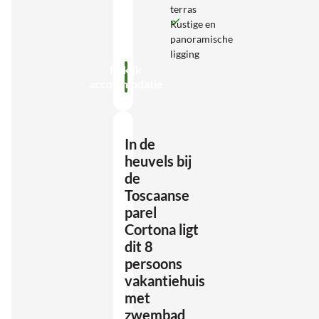
terras
Rustige en
panoramische
ligging
Bekijk
accommodatie
In de
heuvels bij
de
Toscaanse
parel
Cortona ligt
dit 8
persoons
vakantiehuis
met
zwembad