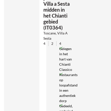
Villa a Sesta
midden in
het Chianti
gebied
(IT0364)
Toscane, Villa A
Sesta
4
2
4
Gelegen
in het
hart van
Chianti
Classico
Restaurants
op
loopafstand
in een
authentiek
dorp
Gedeeld,