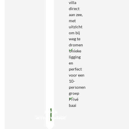
villa
direct
aan zee,
met
uitzicht
om bij
weg te
dromen
Unieke
ligging
en
perfect
voor een
10-
personen
groep
Privé
baai
Bekijk
accommodatie