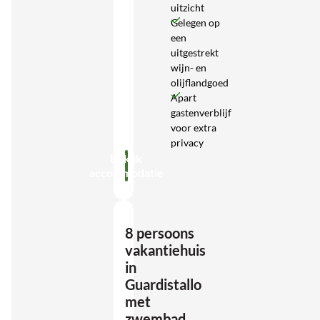
uitzicht
Gelegen op
een
uitgestrekt
wijn- en
olijflandgoed
Apart
gastenverblijf
voor extra
privacy
Bekijk
accommodatie
8 persoons
vakantiehuis
in
Guardistallo
met
zwembad