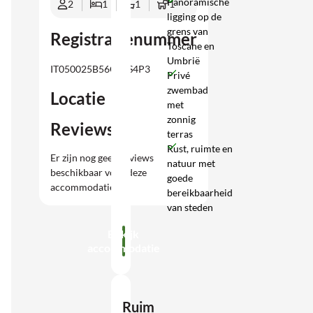
Panoramische
2
1
1
1
ligging op de
grens van
Registratienummer
Toscane en
Umbrië
IT050025B56C96S4P3
Privé
zwembad
Locatie
met
zonnig
Reviews
terras
Rust, ruimte en
Er zijn nog geen reviews
natuur met
beschikbaar voor deze
goede
accommodatie.
bereikbaarheid
van steden
Bekijk
accommodatie
Ruim