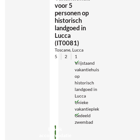
voor 5
personen op
historisch
landgoed in
Lucca
(IT0081)
Toscane, Lucca
5
2
1
Vrijstaand
vakantiehuis
op
historisch
landgoed in
Lucca
Unieke
vakantieplek
Gedeeld
zwembad
Bekijk
accommodatie