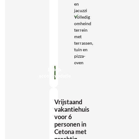
en
jacuzzi
Volledig
omheind
terrein
met
terrassen,
tuin en
pizza-
oven
Bekijk
accommodatie
Vrijstaand
vakantiehuis
voor 6
personen in
Cetona met
prachtig