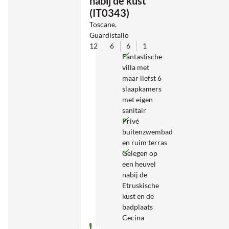
nabij de kust
(IT0343)
Toscane,
Guardistallo
12
6
6
1
Fantastische
villa met
maar liefst 6
slaapkamers
met eigen
sanitair
Privé
buitenzwembad
en ruim terras
Gelegen op
een heuvel
nabij de
Etruskische
kust en de
badplaats
Cecina
Bekijk