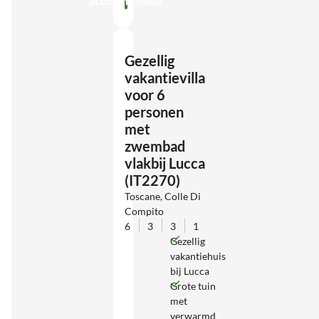
accommodatie
Gezellig
vakantievilla
voor 6
personen
met
zwembad
vlakbij Lucca
(IT2270)
Toscane, Colle Di
Compito
6
3
3
1
Gezellig
vakantiehuis
bij Lucca
Grote tuin
met
verwarmd